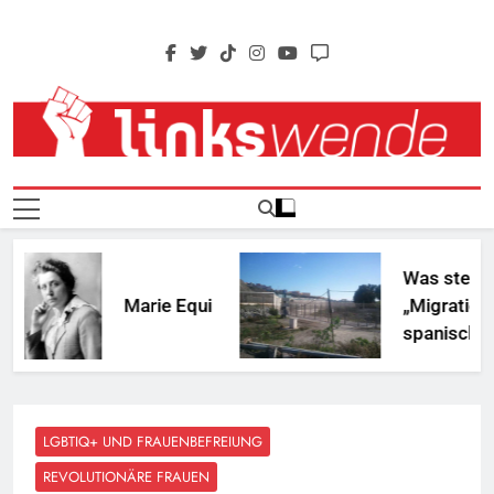
Skip
to
content
Linkswende Jetzt!
Zeitschrift Für Internationale Solidarität
Was steckt hin
Marie Equi
„Migrationskri
spanischen Sta
Nordafrika?
LGBTIQ+ UND FRAUENBEFREIUNG
REVOLUTIONÄRE FRAUEN