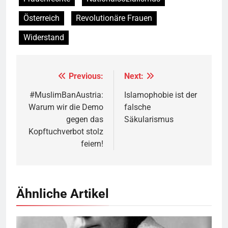
Österreich
Revolutionäre Frauen
Widerstand
Previous:
Next:
Beitragsnavigation
#MuslimBanAustria:
Islamophobie ist der
Warum wir die Demo
falsche
gegen das
Säkularismus
Kopftuchverbot stolz
feiern!
Ähnliche Artikel
Marie Equi,
Quelle
© Public Domain