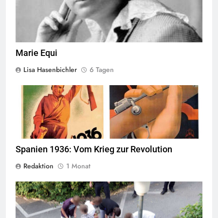
Marie Equi
Lisa Hasenbichler
6 Tagen
© Wikimedia Commons
Quelle
Spanien 1936: Vom Krieg zur Revolution
Redaktion
1 Monat
Jugendliche verlieren im öffentlichen Raum zunehmend ihre
Freiheiten,
Quelle
© Armin Kübelbeck
CC-BY-SA-3.0