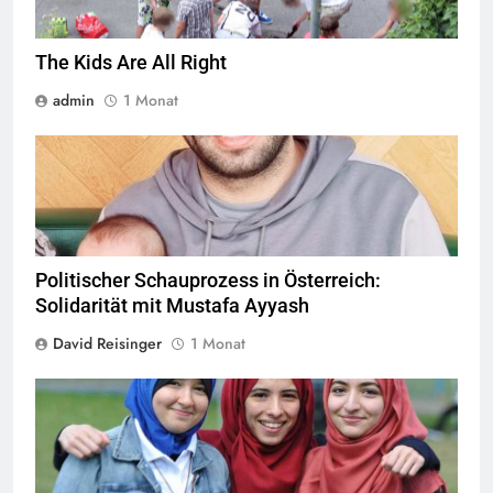
The Kids Are All Right
admin
1 Monat
© Twitter Mustafa ayyash
Politischer Schauprozess in Österreich:
Solidarität mit Mustafa Ayyash
David Reisinger
1 Monat
Das Kopftuchverbot hat nur den Zweck Muslime zu stigmatisieren,
Quelle
©
CC-BY-2.0