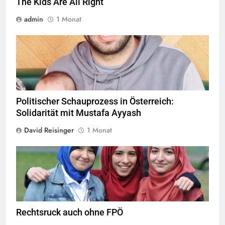
The Kids Are All Right
admin
1 Monat
© Twitter Mustafa ayyash
Politischer Schauprozess in Österreich:
Solidarität mit Mustafa Ayyash
David Reisinger
1 Monat
Das Kopftuchverbot hat nur den Zweck Muslime zu stigmatisieren,
Quelle
©
CC-BY-2.0
Rechtsruck auch ohne FPÖ