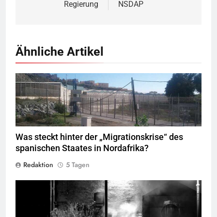
Regierung
NSDAP
Ähnliche Artikel
Valla de la Frontera zwischen Ceuta und Marokko.
Quelle
©
Xemenendura, CA-
BY-SA-3.0
Was steckt hinter der „Migrationskrise“ des
spanischen Staates in Nordafrika?
Redaktion
5 Tagen
George Floyd Aufstand © Chad Davis.jpg