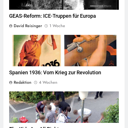
GEAS-Reform: ICE-Truppen für Europa
David Reisinger
1 Woche
© Wikimedia Commons
Quelle
Spanien 1936: Vom Krieg zur Revolution
Redaktion
4 Wochen
Jugendliche verlieren im öffentlichen Raum zunehmend ihre
Freiheiten,
Quelle
© Armin Kübelbeck
CC-BY-SA-3.0