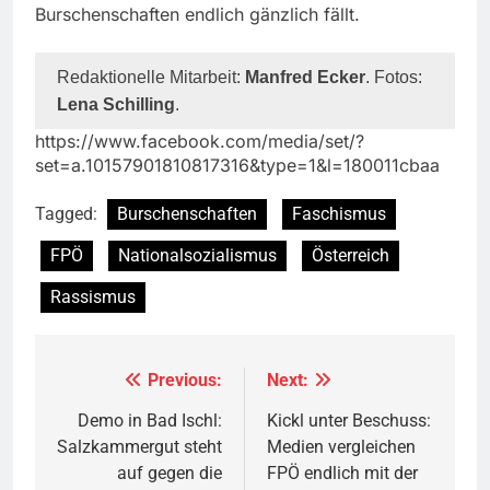
Burschenschaften endlich gänzlich fällt.
Redaktionelle Mitarbeit:
Manfred Ecker
. Fotos:
Lena Schilling
.
https://www.facebook.com/media/set/?
set=a.10157901810817316&type=1&l=180011cbaa
Tagged:
Burschenschaften
Faschismus
FPÖ
Nationalsozialismus
Österreich
Rassismus
Previous:
Next:
Beitragsnavigation
Demo in Bad Ischl:
Kickl unter Beschuss:
Salzkammergut steht
Medien vergleichen
auf gegen die
FPÖ endlich mit der