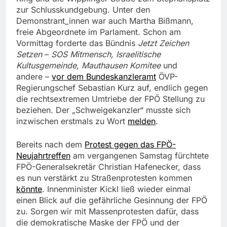
zur Schlusskundgebung. Unter den
Demonstrant_innen war auch Martha Bißmann,
freie Abgeordnete im Parlament. Schon am
Vormittag forderte das Bündnis
Jetzt Zeichen
Setzen
–
SOS Mitmensch, Israelitische
Kultusgemeinde, Mauthausen Komitee
und
andere –
vor dem Bundeskanzleramt
ÖVP-
Regierungschef Sebastian Kurz auf, endlich gegen
die rechtsextremen Umtriebe der FPÖ Stellung zu
beziehen. Der „Schweigekanzler“ musste sich
inzwischen erstmals zu Wort
melden
.
Bereits nach dem
Protest gegen das FPÖ-
Neujahrtreffen
am vergangenen Samstag fürchtete
FPÖ-Generalsekretär Christian Hafenecker, dass
es nun verstärkt zu Straßenprotesten kommen
könnte
. Innenminister Kickl ließ wieder einmal
einen Blick auf die gefährliche Gesinnung der FPÖ
zu. Sorgen wir mit Massenprotesten dafür, dass
die demokratische Maske der FPÖ und der