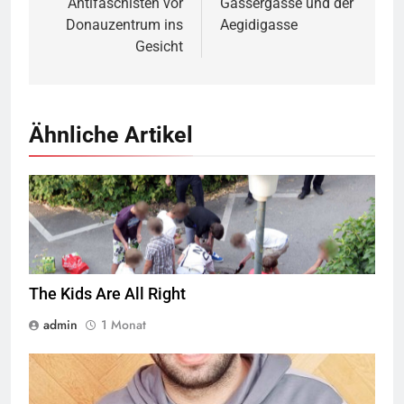
Antifaschisten vor
Gassergasse und der
Donauzentrum ins
Aegidigasse
Gesicht
Ähnliche Artikel
Jugendliche verlieren im öffentlichen Raum zunehmend ihre
Freiheiten,
Quelle
© Armin Kübelbeck
CC-BY-SA-3.0
The Kids Are All Right
admin
1 Monat
© Twitter Mustafa ayyash