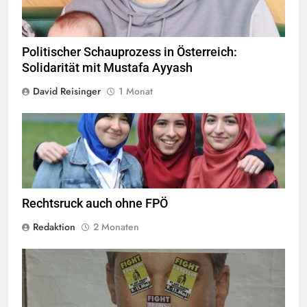
Politischer Schauprozess in Österreich:
Solidarität mit Mustafa Ayyash
David Reisinger
1 Monat
Das Kopftuchverbot hat nur den Zweck Muslime zu stigmatisieren,
Quelle
©
CC-BY-2.0
Rechtsruck auch ohne FPÖ
Redaktion
2 Monaten
© linkswende.org,
CC-BY-SA-1.0