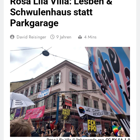
Rosa Lila Villa: Lesben &
Schwulenhaus statt
Parkgarage
David Reisinger
9 Jahren
4 Mins
Rosa Lilla Vila © linkswende.org,
CC-BY-SA-1.0