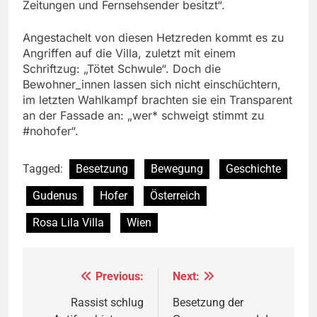
Zeitungen und Fernsehsender besitzt“.
Angestachelt von diesen Hetzreden kommt es zu
Angriffen auf die Villa, zuletzt mit einem
Schriftzug: „Tötet Schwule“. Doch die
Bewohner_innen lassen sich nicht einschüchtern,
im letzten Wahlkampf brachten sie ein Transparent
an der Fassade an: „wer* schweigt stimmt zu
#nohofer“.
Tagged:
Besetzung
Bewegung
Geschichte
Gudenus
Hofer
Österreich
Rosa Lila Villa
Wien
Previous:
Next:
Beitragsnavigation
Rassist schlug
Besetzung der