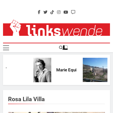
Skip
to
content
Linkswende Jetzt!
Zeitschrift Für Internationale Solidarität
…
Marie Equi
Rosa Lila Villa