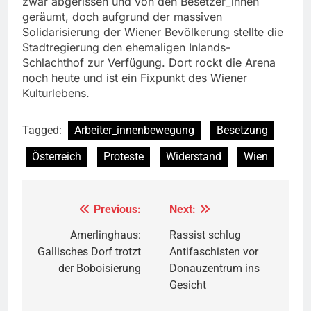
zwar abgerissen und von den Besetzer_innen
geräumt, doch aufgrund der massiven
Solidarisierung der Wiener Bevölkerung stellte die
Stadtregierung den ehemaligen Inlands-
Schlachthof zur Verfügung. Dort rockt die Arena
noch heute und ist ein Fixpunkt des Wiener
Kulturlebens.
Tagged:
Arbeiter_innenbewegung
Besetzung
Österreich
Proteste
Widerstand
Wien
Previous:
Next:
Beitragsnavigation
Amerlinghaus:
Rassist schlug
Gallisches Dorf trotzt
Antifaschisten vor
der Boboisierung
Donauzentrum ins
Gesicht