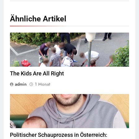
Ähnliche Artikel
Jugendliche verlieren im öffentlichen Raum zunehmend ihre
Freiheiten,
Quelle
© Armin Kübelbeck
CC-BY-SA-3.0
The Kids Are All Right
admin
1 Monat
© Twitter Mustafa ayyash
Politischer Schauprozess in Österreich: