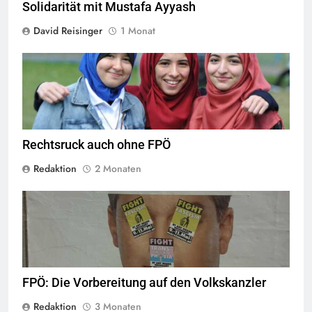
Solidarität mit Mustafa Ayyash
David Reisinger
1 Monat
Das Kopftuchverbot hat nur den Zweck Muslime zu stigmatisieren,
Quelle
©
CC-BY-2.0
Rechtsruck auch ohne FPÖ
Redaktion
2 Monaten
© linkswende.org,
CC-BY-SA-1.0
FPÖ: Die Vorbereitung auf den Volkskanzler
Redaktion
3 Monaten