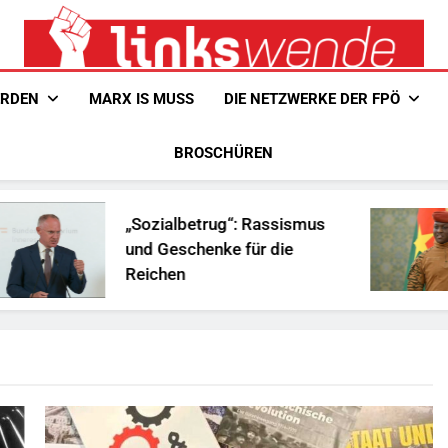
Linkswende Jetzt!
Zeitschrift Für Internationale Solidarität
ERDEN
MARX IS MUSS
DIE NETZWERKE DER FPÖ
BROSCHÜREN
„Sozialbetrug“: Rassismus
und Geschenke für die
Reichen