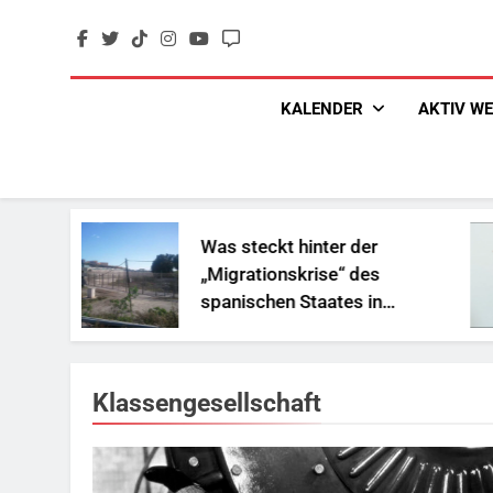
Skip
to
content
KALENDER
AKTIV W
Was steckt hinter der
„Migrationskrise“ des
spanischen Staates in
Nordafrika?
Klassengesellschaft