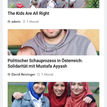
The Kids Are All Right
admin
1 Monat
© Twitter Mustafa ayyash
Politischer Schauprozess in Österreich:
Solidarität mit Mustafa Ayyash
David Reisinger
1 Monat
Das Kopftuchverbot hat nur den Zweck Muslime zu stigmatisieren,
Quelle
©
CC-BY-2.0