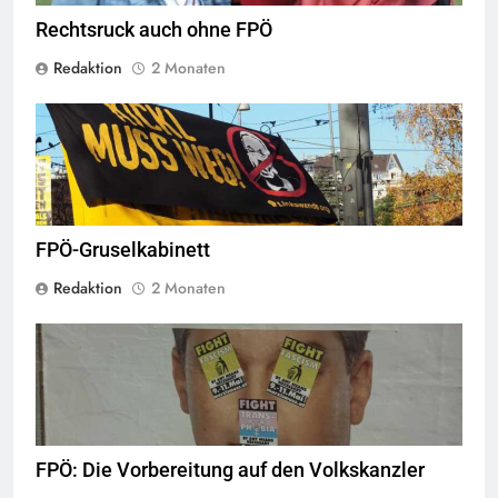
Rechtsruck auch ohne FPÖ
Redaktion
2 Monaten
© linkswende.org,
CC-BY-SA-1.0
FPÖ-Gruselkabinett
Redaktion
2 Monaten
© linkswende.org,
CC-BY-SA-1.0
FPÖ: Die Vorbereitung auf den Volkskanzler