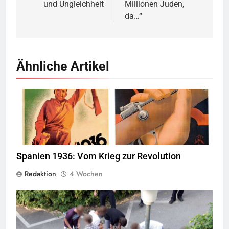
und Ungleichheit
Millionen Juden,
da…“
Ähnliche Artikel
© Wikimedia Commons
Quelle
Spanien 1936: Vom Krieg zur Revolution
Redaktion
4 Wochen
Jugendliche verlieren im öffentlichen Raum zunehmend ihre
Freiheiten,
Quelle
© Armin Kübelbeck
CC-BY-SA-3.0