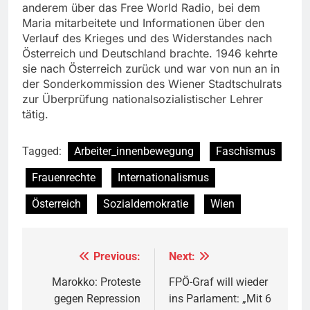
anderem über das Free World Radio, bei dem
Maria mitarbeitete und Informationen über den
Verlauf des Krieges und des Widerstandes nach
Österreich und Deutschland brachte. 1946 kehrte
sie nach Österreich zurück und war von nun an in
der Sonderkommission des Wiener Stadtschulrats
zur Überprüfung nationalsozialistischer Lehrer
tätig.
Tagged:
Arbeiter_innenbewegung
Faschismus
Frauenrechte
Internationalismus
Österreich
Sozialdemokratie
Wien
Previous:
Next:
Beitragsnavigation
Marokko: Proteste
FPÖ-Graf will wieder
gegen Repression
ins Parlament: „Mit 6