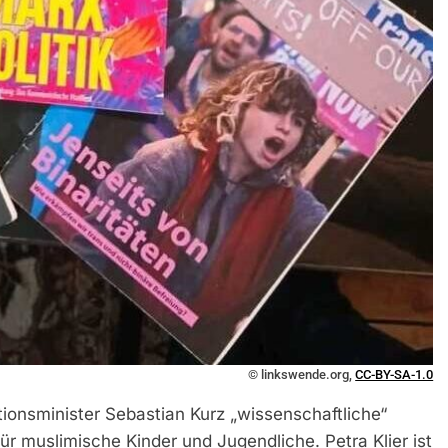
© linkswende.org,
CC-BY-SA-1.0
tionsminister Sebastian Kurz „wissenschaftliche“
ür muslimische Kinder und Jugendliche. Petra Klier ist