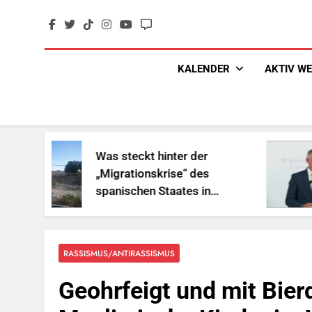
Skip
to
content
KALENDER
AKTIV W
Was steckt hinter der
„Sozia
„Migrationskrise“ des
und Ge
spanischen Staates in
Reich
Nordafrika?
RASSISMUS/ANTIRASSISMUS
Geohrfeigt und mit Bie