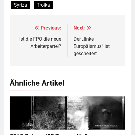
Syriza
Troika
Previous:
Next:
Beitragsnavigation
Ist die FPÖ die neue
Der „linke
Arbeiterpartei?
Europäismus“ ist
gescheitert
Ähnliche Artikel
George Floyd Aufstand © Chad Davis.jpg