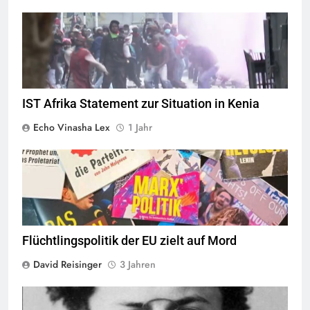
Screenshot ORF (
Quelle
IST Afrika Statement zur Situation in Kenia
Echo Vinasha Lex
1 Jahr
© linkswende.org,
CC-BY-SA-1.0
Flüchtlingspolitik der EU zielt auf Mord
David Reisinger
3 Jahren
Leon Trotsky © Public Domain