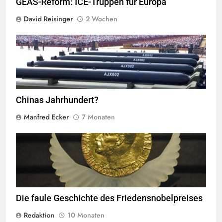
GEAS-Reform: ICE-Truppen für Europa
David Reisinger
2 Wochen
Neue Waffen bei der Militärparade in Peking 2025,
Quelle
©
CC-BY-
SA-4.0
Chinas Jahrhundert?
Manfred Ecker
7 Monaten
Quelle
©
CC-BY-SA-4.0
Die faule Geschichte des Friedensnobelpreises
Redaktion
10 Monaten