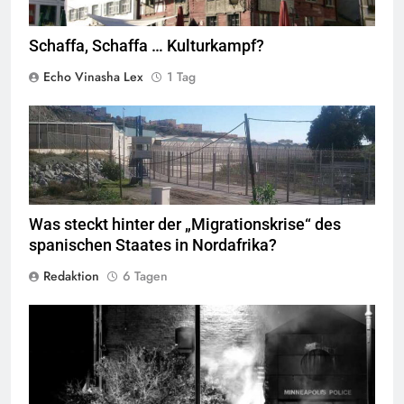
Schaffa, Schaffa … Kulturkampf?
Echo Vinasha Lex
1 Tag
Valla de la Frontera zwischen Ceuta und Marokko.
Quelle
©
Xemenendura, CA-
BY-SA-3.0
Was steckt hinter der „Migrationskrise“ des
spanischen Staates in Nordafrika?
Redaktion
6 Tagen
George Floyd Aufstand © Chad Davis.jpg