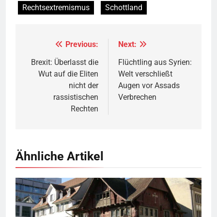
Rechtsextremismus
Schottland
Previous:
Next:
Beitragsnavigation
Brexit: Überlasst die
Flüchtling aus Syrien:
Wut auf die Eliten
Welt verschließt
nicht der
Augen vor Assads
rassistischen
Verbrechen
Rechten
Ähnliche Artikel
Rotes Haus, Dornbirn,
Quelle
© Böhringer Friedrich
CC BY-SA 2.5
Wikimedia Commons