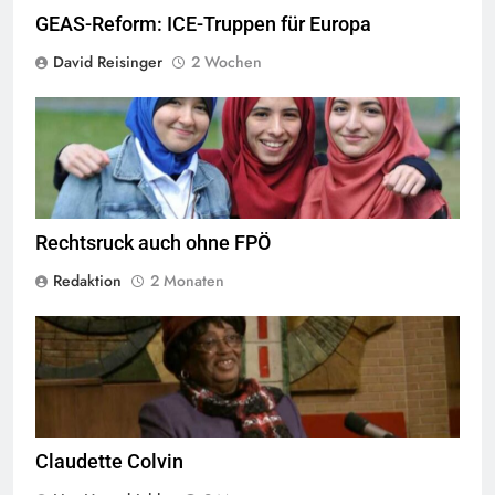
GEAS-Reform: ICE-Truppen für Europa
David Reisinger
2 Wochen
Das Kopftuchverbot hat nur den Zweck Muslime zu stigmatisieren,
Quelle
©
CC-BY-2.0
Rechtsruck auch ohne FPÖ
Redaktion
2 Monaten
By "FanSmiles" on YouTube, ©
CC-BY 3.0
Claudette Colvin