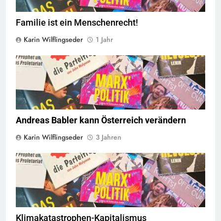
Familie ist ein Menschenrecht!
Karin Wilflingseder
1 Jahr
© linkswende.org,
CC-BY-SA-1.0
Andreas Babler kann Österreich verändern
Karin Wilflingseder
3 Jahren
© linkswende.org,
CC-BY-SA-1.0
Klimakatastrophen-Kapitalismus