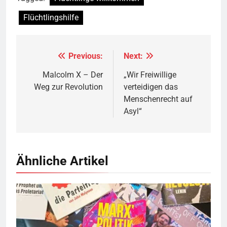
Flüchtlingshilfe
Previous:
Next:
Beitragsnavigation
Malcolm X – Der
„Wir Freiwillige
Weg zur Revolution
verteidigen das
Menschenrecht auf
Asyl“
Ähnliche Artikel
© linkswende.org,
CC-BY-SA-1.0