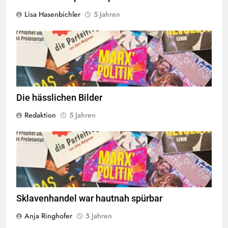
Lisa Hasenbichler
5 Jahren
© linkswende.org,
CC-BY-SA-1.0
Die hässlichen Bilder
Redaktion
5 Jahren
© linkswende.org,
CC-BY-SA-1.0
Sklavenhandel war hautnah spürbar
Anja Ringhofer
5 Jahren