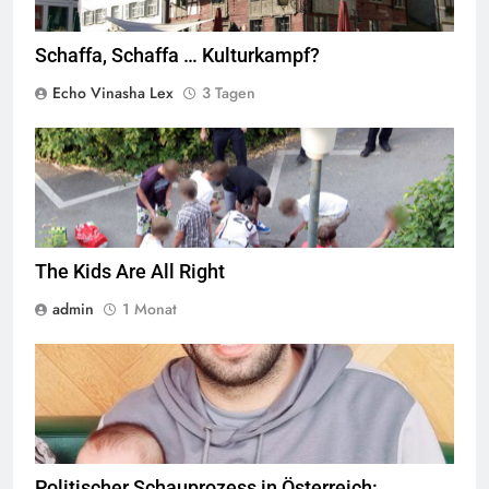
Schaffa, Schaffa … Kulturkampf?
Echo Vinasha Lex
3 Tagen
Jugendliche verlieren im öffentlichen Raum zunehmend ihre
Freiheiten,
Quelle
© Armin Kübelbeck
CC-BY-SA-3.0
The Kids Are All Right
admin
1 Monat
© Twitter Mustafa ayyash
Politischer Schauprozess in Österreich: