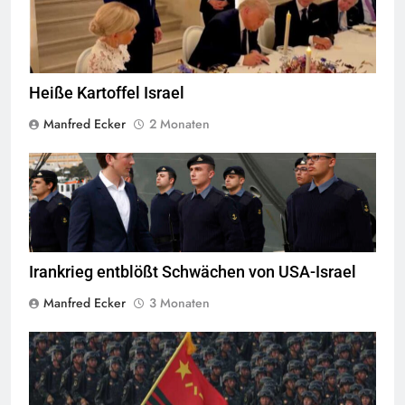
CNN-News18
Heiße Kartoffel Israel
Manfred Ecker
2 Monaten
Die EU verschärft kontinuierlich den Krieg gegen Migranten,
Quelle
© BMEIA
CC-BY-SA-2.0
Irankrieg entblößt Schwächen von USA-Israel
Manfred Ecker
3 Monaten
Quelle
©
CC-BY-SA-4.0