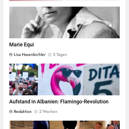
Marie Equi,
Quelle
© Public Domain
Marie Equi
Lisa Hasenbichler
2 Tagen
Flamingo revolucioni © Daniel Olivenbaum
Aufstand in Albanien: Flamingo-Revolution
Redaktion
2 Wochen
Trump war sich der Ironie, die US-Niederlage gerade in Versailles
zu unterzeichnen, sicher nicht bewusst Foto: Screenshot CRUX und