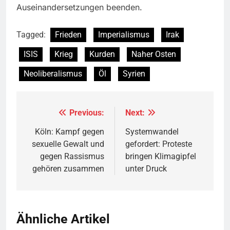
Auseinandersetzungen beenden.
Tagged:
Frieden
Imperialismus
Irak
ISIS
Krieg
Kurden
Naher Osten
Neoliberalismus
Öl
Syrien
Previous:
Next:
Beitragsnavigation
Köln: Kampf gegen
Systemwandel
sexuelle Gewalt und
gefordert: Proteste
gegen Rassismus
bringen Klimagipfel
gehören zusammen
unter Druck
Ähnliche Artikel