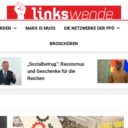
Linkswende Jetzt!
Zeitschrift Für Internationale Solidarität
ERDEN
MARX IS MUSS
DIE NETZWERKE DER FPÖ
BROSCHÜREN
„Sozialbetrug“: Rassismus
Ist Tr
und Geschenke für die
Afrika
Reichen