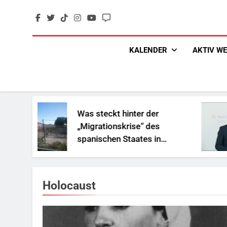
Skip
to
content
KALENDER
AKTIV W
Was steckt hinter der
„Migrationskrise“ des
spanischen Staates in
Nordafrika?
Holocaust