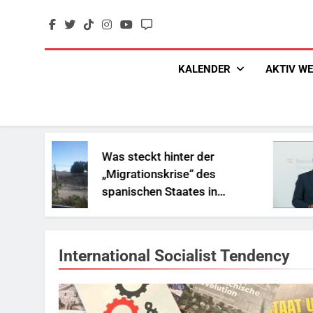
Skip
to
content
KALENDER
AKTIV W
Was steckt hinter der
„Migrationskrise“ des
spanischen Staates in
Nordafrika?
International Socialist Tendency