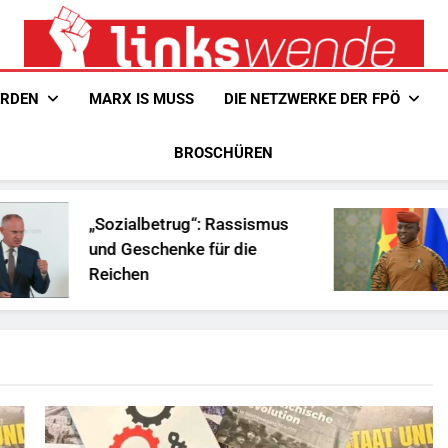
Linkswende Jetzt!
Zeitschrift Für Internationale Solidarität
ERDEN
MARX IS MUSS
DIE NETZWERKE DER FPÖ
BROSCHÜREN
„Sozialbetrug“: Rassismus
Ist
und Geschenke für die
Afr
Reichen