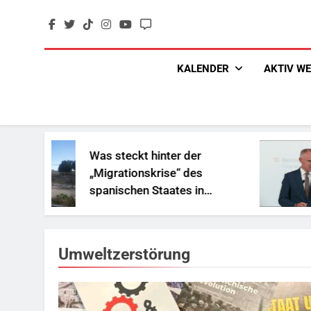
Skip
to
content
KALENDER
AKTIV W
Was steckt hinter der
„Migrationskrise“ des
spanischen Staates in
Nordafrika?
Umweltzerstörung