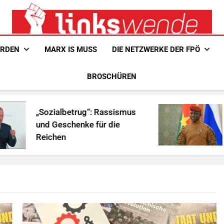
Linkswende Jetzt!
Zeitschrift Für Internationale Solidarität
ERDEN
MARX IS MUSS
DIE NETZWERKE DER FPÖ
BROSCHÜREN
„Sozialbetrug“: Rassismus
Ist T
und Geschenke für die
Afrik
Reichen