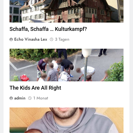
Schaffa, Schaffa … Kulturkampf?
Echo Vinasha Lex
3 Tagen
Jugendliche verlieren im öffentlichen Raum zunehmend ihre
Freiheiten,
Quelle
© Armin Kübelbeck
CC-BY-SA-3.0
The Kids Are All Right
admin
1 Monat
© Twitter Mustafa ayyash