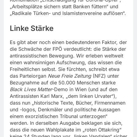
„Arbeitsplätze sichern statt Banken füttern“ und
„Radikale Türken- und Islamistenvereine auflösen“.
Linke Stärke
Es gibt aber noch einen bedeutenderen Faktor, der
die Schwäche der FPÖ verdeutlicht: die Stärke der
antirassistischen Bewegung. Wir erleben weltweit
einen wahnsinnigen Aufschwung, das wissen die
Freiheitlichen selbst. Sie fürchten, schreibt etwa
das Parteiorgan
Neue Freie Zeitung
(NFZ) unter
Bezugnahme auf die 50.000 Menschen starke
Black Lives Matter
-Demo in Wien (und auf den
Antirassisten Karl Marx, „dem linken Urvater“),
dass nun „historische Texte, Bücher, Firmennamen
und -logos, Denkmäler und politische Aussagen
einem exorzistischen Tribunal unterzogen“
werden. In derselben Ausgabe beklagen sie sich,
dass die neuen Wahlplakate im „roten Ottakring“
keine 24 Stunden lang vor „linken Vandalen“ sicher