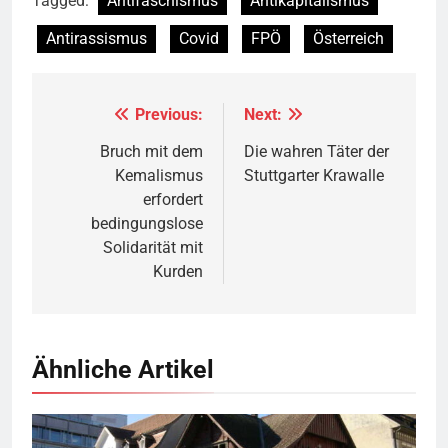
Tagged:
Antifaschismus
Antikapitalismus
Antirassismus
Covid
FPÖ
Österreich
Previous:
Next:
Beitragsnavigation
Bruch mit dem
Die wahren Täter der
Kemalismus
Stuttgarter Krawalle
erfordert
bedingungslose
Solidarität mit
Kurden
Ähnliche Artikel
Rotes Haus, Dornbirn,
Quelle
© Böhringer Friedrich
CC BY-SA 2.5
Wikimedia Commons