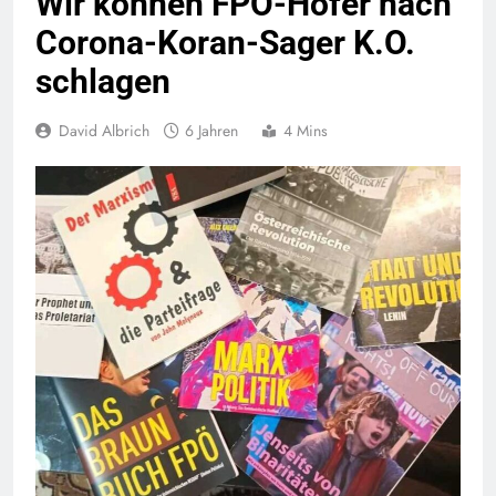
Wir können FPÖ-Hofer nach
Corona-Koran-Sager K.O.
schlagen
David Albrich
6 Jahren
4 Mins