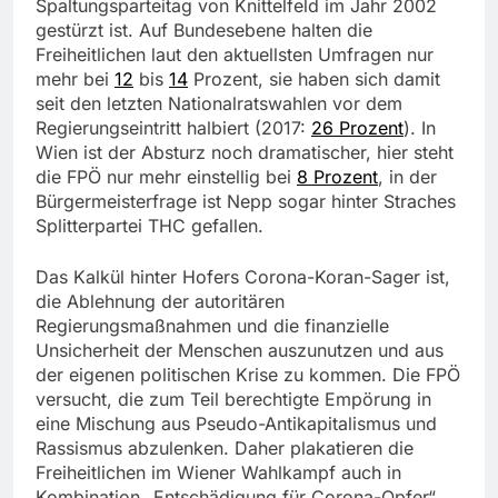
Spaltungsparteitag von Knittelfeld im Jahr 2002
gestürzt ist. Auf Bundesebene halten die
Freiheitlichen laut den aktuellsten Umfragen nur
mehr bei
12
bis
14
Prozent, sie haben sich damit
seit den letzten Nationalratswahlen vor dem
Regierungseintritt halbiert (2017:
26 Prozent
). In
Wien ist der Absturz noch dramatischer, hier steht
die FPÖ nur mehr einstellig bei
8 Prozent
, in der
Bürgermeisterfrage ist Nepp sogar hinter Straches
Splitterpartei THC gefallen.
Das Kalkül hinter Hofers Corona-Koran-Sager ist,
die Ablehnung der autoritären
Regierungsmaßnahmen und die finanzielle
Unsicherheit der Menschen auszunutzen und aus
der eigenen politischen Krise zu kommen. Die FPÖ
versucht, die zum Teil berechtigte Empörung in
eine Mischung aus Pseudo-Antikapitalismus und
Rassismus abzulenken. Daher plakatieren die
Freiheitlichen im Wiener Wahlkampf auch in
Kombination „Entschädigung für Corona-Opfer“,