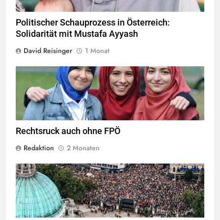
Politischer Schauprozess in Österreich:
Solidarität mit Mustafa Ayyash
David Reisinger
1 Monat
Das Kopftuchverbot hat nur den Zweck Muslime zu stigmatisieren,
Quelle
©
CC-BY-2.0
Rechtsruck auch ohne FPÖ
Redaktion
2 Monaten
Quelle
© People before Profit