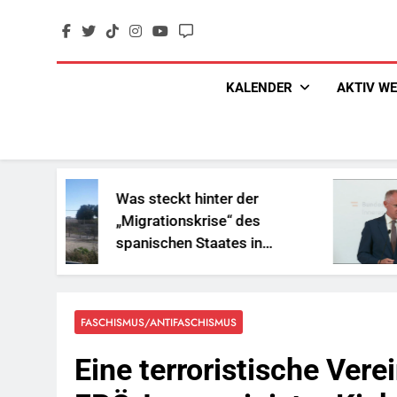
Skip
to
content
KALENDER
AKTIV W
Was steckt hinter der
„Sozia
„Migrationskrise“ des
und Ge
spanischen Staates in
Reiche
Nordafrika?
FASCHISMUS/ANTIFASCHISMUS
Eine terroristische Ver