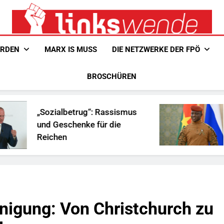
Linkswende Jetzt!
Zeitschrift Für Internationale Solidarität
ERDEN
MARX IS MUSS
DIE NETZWERKE DER FPÖ
BROSCHÜREN
lbetrug“: Rassismus
Ist Traoré die
schenke für die
Afrika?
n
einigung: Von Christchurch zu