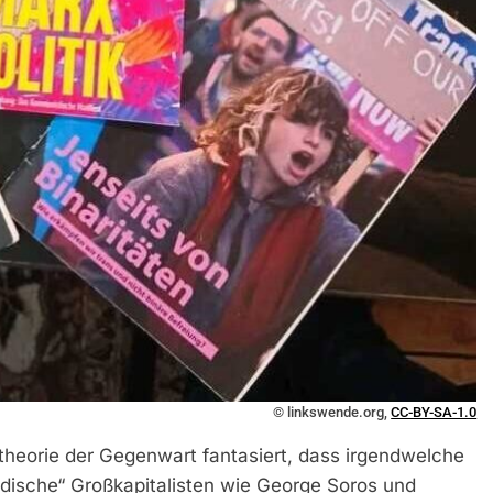
© linkswende.org,
CC-BY-SA-1.0
heorie der Gegenwart fantasiert, dass irgendwelche
üdische“ Großkapitalisten wie George Soros und