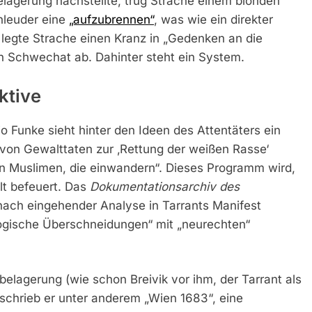
elagerung nachstellte, trug Strache einem blonden
hleuder eine
„aufzubrennen“
, was wie ein direkter
legte Strache einen Kranz in „Gedenken an die
n Schwechat ab. Dahinter steht ein System.
ktive
Funke sieht hinter den Ideen des Attentäters ein
von Gewalttaten zur ‚Rettung der weißen Rasse‘
n Muslimen, die einwandern“. Dieses Programm wird,
lt befeuert. Das
Dokumentationsarchiv des
ach eingehender Analyse in Tarrants Manifest
logische Überschneidungen“ mit „neurechten“
.
belagerung (wie schon Breivik vor ihm, der Tarrant als
 schrieb er unter anderem „Wien 1683“, eine