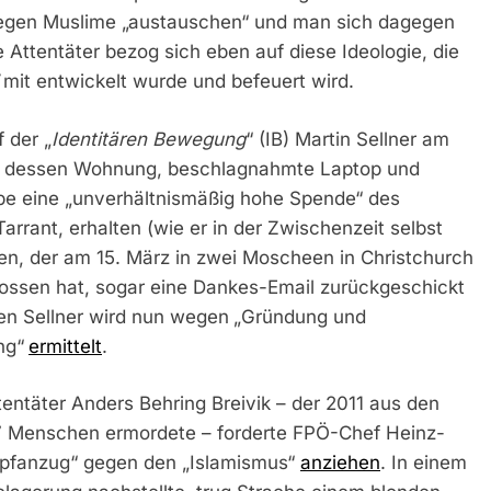
gegen Muslime „austauschen“ und man sich dagegen
Attentäter bezog sich eben auf diese Ideologie, die
mit entwickelt wurde und befeuert wird.
 der „
Identitären Bewegung
“ (IB) Martin Sellner am
te dessen Wohnung, beschlagnahmte Laptop und
abe eine „unverhältnismäßig hohe Spende“ des
rrant, erhalten (wie er in der Zwischenzeit selbst
en, der am 15. März in zwei Moscheen in Christchurch
hossen hat, sogar eine Dankes-Email zurückgeschickt
gen Sellner wird nun wegen
„Gründung und
ng“
ermittelt
.
ntäter Anders Behring Breivik – der 2011 aus den
7 Menschen ermordete – forderte FPÖ-Chef Heinz-
mpfanzug“ gegen den „Islamismus“
anziehen
. In einem