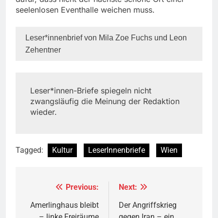
seelenlosen Eventhalle weichen muss.
Leser*innenbrief von Mila Zoe Fuchs und Leon
Zehentner
Leser*innen-Briefe spiegeln nicht
zwangsläufig die Meinung der Redaktion
wieder.
Tagged:
Kultur
LeserInnenbriefe
Wien
Previous:
Next:
Beitragsnavigation
Amerlinghaus bleibt
Der Angriffskrieg
– linke Freiräume
gegen Iran – ein