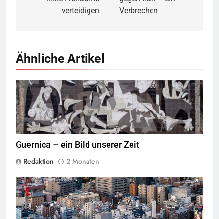
verteidigen
Verbrechen
Ähnliche Artikel
Guerniaca Fliesen: Nachbildung in Guernica_Tony Hisgett,
Quelle
©
BY 2.0
Guernica – ein Bild unserer Zeit
Redaktion
2 Monaten
By Ilya Grigorik - Imported from 500px (archived version) by the
Archive Team. (detail page) ©
CC-BY-3.0