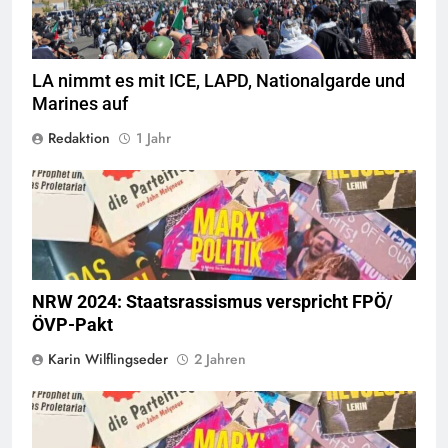
LA nimmt es mit ICE, LAPD, Nationalgarde und
Marines auf
Redaktion
1 Jahr
© linkswende.org,
CC-BY-SA-1.0
NRW 2024: Staatsrassismus verspricht FPÖ/
ÖVP-Pakt
Karin Wilflingseder
2 Jahren
© linkswende.org,
CC-BY-SA-1.0