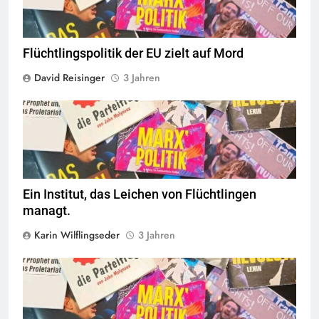
Flüchtlingspolitik der EU zielt auf Mord
David Reisinger
3 Jahren
© linkswende.org,
CC-BY-SA-1.0
Ein Institut, das Leichen von Flüchtlingen
managt.
Karin Wilflingseder
3 Jahren
© linkswende.org,
CC-BY-SA-1.0