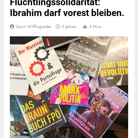
Flüchtlingssolidarität:
Ibrahim darf vorest bleiben.
Karin Wilflingseder
3 Jahren
4 Mins