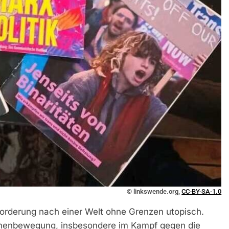
© linkswende.org,
CC-BY-SA-1.0
 Forderung nach einer Welt ohne Grenzen utopisch.
_innenbewegung, insbesondere im Kampf gegen die