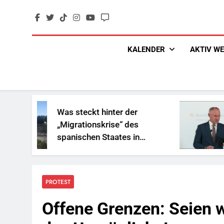
Skip
to
content
KALENDER
AKTIV W
Was steckt hinter der
„Sozi
„Migrationskrise“ des
und G
spanischen Staates in
Reich
Nordafrika?
PROTEST
Offene Grenzen: Seien wi