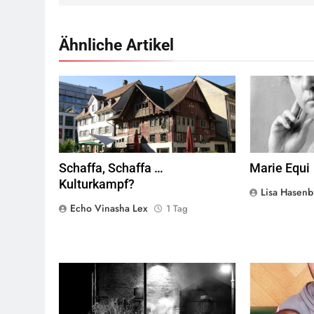
Ähnliche Artikel
Rotes Haus, Dornbirn,
Quelle
© Böhringer
Marie 
Friedrich
CC BY-SA 2.5
Wikimedia
Commons
Schaffa, Schaffa …
Marie Equi
Kulturkampf?
Lisa Hasenb
Echo Vinasha Lex
1 Tag
George Floyd Aufstand © Chad Davis.jpg