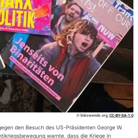
© linkswende.org,
CC-BY-SA-1.0
gegen den Besuch des US-Präsidenten George W.
ntikriegsbewegung warnte, dass die Kriege in