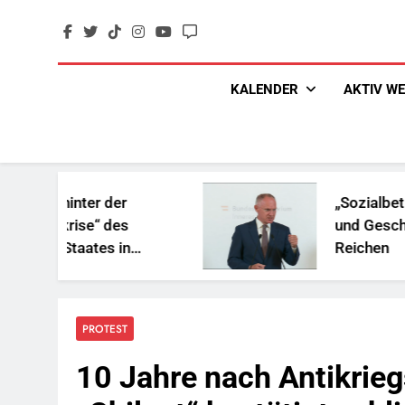
Skip
to
content
KALENDER
AKTIV W
r der
„Sozialbetrug“: Rassis
e“ des
und Geschenke für die
tes in
Reichen
PROTEST
10 Jahre nach Antikrieg