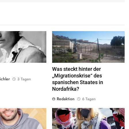
Equi,
Quelle
© Public Domain
Valla de la Frontera zwischen Ceuta und
Marokko.
Quelle
© Xemenendura, CA-
BY-
SA-3.0
Was steckt hinter der
„Migrationskrise“ des
ichler
3 Tagen
spanischen Staates in
Nordafrika?
Redaktion
6 Tagen
© Twitter Mustafa ayyash
© privat alle Rechte vorbehalten