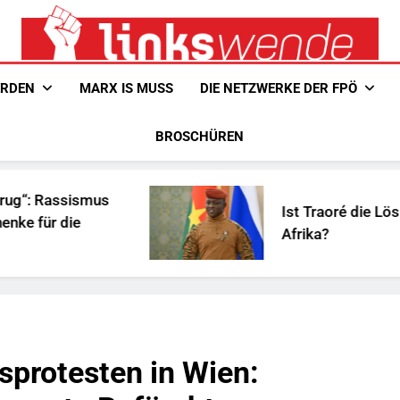
Linkswende Jetzt!
Zeitschrift Für Internationale Solidarität
ERDEN
MARX IS MUSS
DIE NETZWERKE DER FPÖ
BROSCHÜREN
mus
Ist Traoré die Lösung für
Afrika?
sprotesten in Wien: