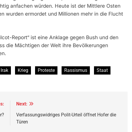
ichtig anfachen würden.
Heute ist der Mittlere Osten
chen wurden ermordet und Millionen mehr in die Flucht
hilcot-Report“ ist eine Anklage gegen Bush und den
dass die Mächtigen der Welt ihre Bevölkerungen
zen.
Irak
Krieg
Proteste
Rassismus
Staat
s:
Next:
r?
Verfassungswidriges Polit-Urteil öffnet Hofer die
Türen