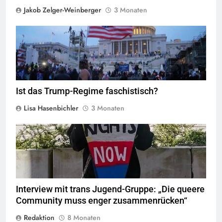
Jakob Zelger-Weinberger
3 Monaten
Sturm aufs Kapitol,
Quelle
©
CC BY 2.0
Ist das Trump-Regime faschistisch?
Lisa Hasenbichler
3 Monaten
© Trans Youth, Privat
Interview mit trans Jugend-Gruppe: „Die queere
Community muss enger zusammenrücken“
Redaktion
8 Monaten