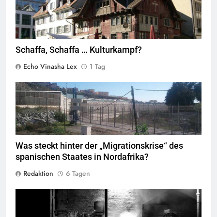
Schaffa, Schaffa … Kulturkampf?
Echo Vinasha Lex
1 Tag
Valla de la Frontera zwischen Ceuta und Marokko.
Quelle
©
Xemenendura, CA-
BY-SA-3.0
Was steckt hinter der „Migrationskrise“ des
spanischen Staates in Nordafrika?
Redaktion
6 Tagen
George Floyd Aufstand © Chad Davis.jpg