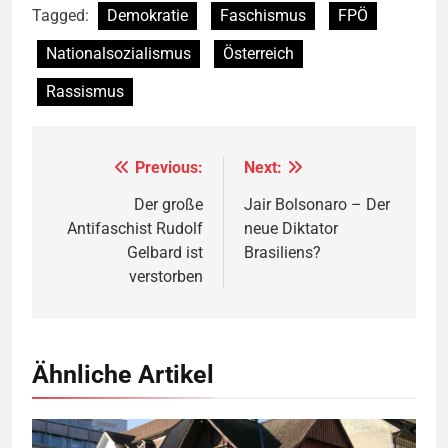
Tagged:
Demokratie
Faschismus
FPÖ
Nationalsozialismus
Österreich
Rassismus
Previous:
Next:
Beitragsnavigation
Der große
Jair Bolsonaro – Der
Antifaschist Rudolf
neue Diktator
Gelbard ist
Brasiliens?
verstorben
Ähnliche Artikel
Rotes Haus, Dornbirn,
Quelle
© Böhringer Friedrich
CC BY-SA 2.5
Wikimedia Commons