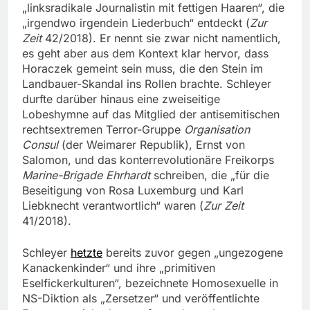
„linksradikale Journalistin mit fettigen Haaren“, die
„irgendwo irgendein Liederbuch“ entdeckt (
Zur
Zeit
42/2018). Er nennt sie zwar nicht namentlich,
es geht aber aus dem Kontext klar hervor, dass
Horaczek gemeint sein muss, die den Stein im
Landbauer-Skandal ins Rollen brachte. Schleyer
durfte darüber hinaus eine zweiseitige
Lobeshymne auf das Mitglied der antisemitischen
rechtsextremen Terror-Gruppe
Organisation
Consul
(der Weimarer Republik), Ernst von
Salomon, und das konterrevolutionäre Freikorps
Marine-Brigade Ehrhardt
schreiben, die „für die
Beseitigung von Rosa Luxemburg und Karl
Liebknecht verantwortlich“ waren (
Zur Zeit
41/2018).
Schleyer
hetzte
bereits zuvor gegen „ungezogene
Kanackenkinder“ und ihre „primitiven
Eselfickerkulturen“, bezeichnete Homosexuelle in
NS-Diktion als „Zersetzer“ und veröffentlichte