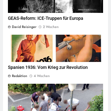
GEAS-Reform: ICE-Truppen für Europa
David Reisinger
2 Wochen
© Wikimedia Commons
Quelle
Spanien 1936: Vom Krieg zur Revolution
Redaktion
4 Wochen
Jugendliche verlieren im öffentlichen Raum zunehmend ihre
Freiheiten,
Quelle
© Armin Kübelbeck
CC-BY-SA-3.0