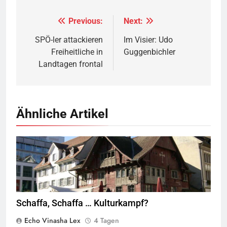
Previous:
Next:
Beitragsnavigation
SPÖ-ler attackieren
Im Visier: Udo
Freiheitliche in
Guggenbichler
Landtagen frontal
Ähnliche Artikel
Rotes Haus, Dornbirn,
Quelle
© Böhringer Friedrich
CC BY-SA 2.5
Wikimedia Commons
Schaffa, Schaffa … Kulturkampf?
Echo Vinasha Lex
4 Tagen