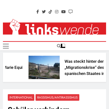
Skip
to
content
Linkswende Jetzt!
Zeitschrift Für Internationale Solidarität
Was steckt hinter der
ie Equi
„Migrationskrise“ des
spanischen Staates in
Nordafrika?
INTERNATIONAL
RASSISMUS/ANTIRASSISMUS