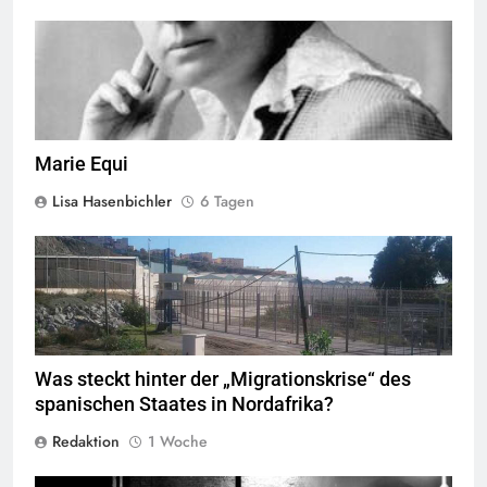
Marie Equi,
Quelle
© Public Domain
Marie Equi
Lisa Hasenbichler
6 Tagen
Valla de la Frontera zwischen Ceuta und Marokko.
Quelle
©
Xemenendura, CA-
BY-SA-3.0
Was steckt hinter der „Migrationskrise“ des
spanischen Staates in Nordafrika?
Redaktion
1 Woche
George Floyd Aufstand © Chad Davis.jpg