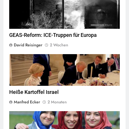
GEAS-Reform: ICE-Truppen für Europa
David Reisinger
2 Wochen
Trump war sich der Ironie, die US-Niederlage gerade in Versailles
zu unterzeichnen, sicher nicht bewusst Foto: Screenshot CRUX und
CNN-News18
Heiße Kartoffel Israel
Manfred Ecker
2 Monaten
Das Kopftuchverbot hat nur den Zweck Muslime zu stigmatisieren,
Quelle
©
CC-BY-2.0