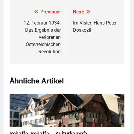
Previous:
Next:
Beitragsnavigation
12. Februar 1934:
Im Visier: Hans Peter
Das Ergebnis der
Doskozil
verlorenen
Österreichischen
Revolution
Ähnliche Artikel
Rotes Haus, Dornbirn;
CC BY-SA 2.5
Böhringer Friedrich @
Wikimedia Commons
Schaffa, Schaffa … Kulturkampf?