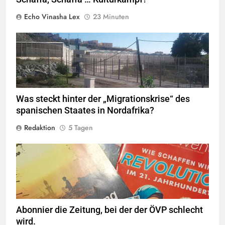
Echo Vinasha Lex
23 Minuten
Valla de la Frontera zwischen Ceuta und Marokko.
Quelle
©
Xemenendura, CA-
BY-SA-3.0
Was steckt hinter der „Migrationskrise“ des
spanischen Staates in Nordafrika?
Redaktion
5 Tagen
© linkswende.org
CC-BY-SA-1.0
Abonnier die Zeitung, bei der der ÖVP schlecht
wird.