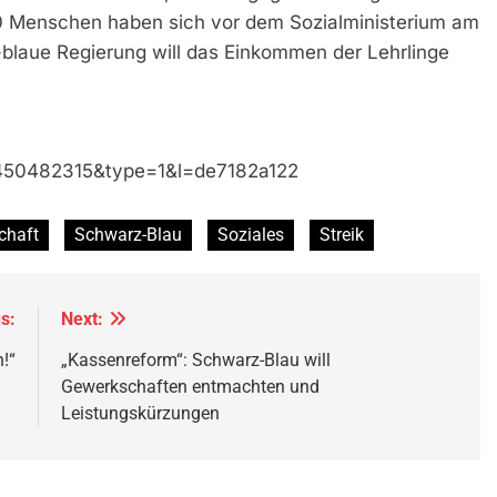
00 Menschen haben sich vor dem Sozialministerium am
blaue Regierung will das Einkommen der Lehrlinge
450482315&type=1&l=de7182a122
chaft
Schwarz-Blau
Soziales
Streik
s:
Next:
!“
„Kassenreform“: Schwarz-Blau will
Gewerkschaften entmachten und
Leistungskürzungen