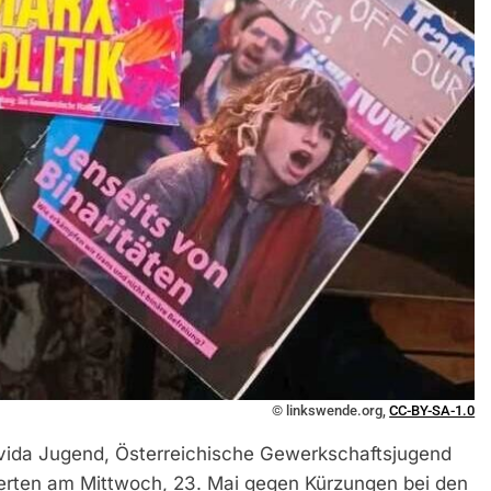
© linkswende.org,
CC-BY-SA-1.0
ida Jugend, Österreichische Gewerkschaftsjugend
erten am Mittwoch, 23. Mai gegen Kürzungen bei den