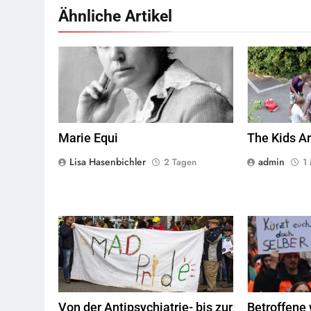
Ähnliche Artikel
Marie Equi,
Quelle
© Public Domain
Jugendliche ve
zunehmend ihr
Marie Equi
The Kids Ar
Lisa Hasenbichler
admin
2 Tagen
1
© Mad Pride
Von der Antipsychiatrie- bis zur
Betroffene