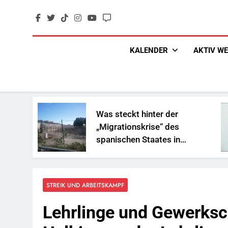
Skip
to
content
KALENDER
AKTIV W
Was steckt hinter der
„Migrationskrise“ des
spanischen Staates in
Nordafrika?
STREIK UND ARBEITSKAMPF
Lehrlinge und Gewerksc