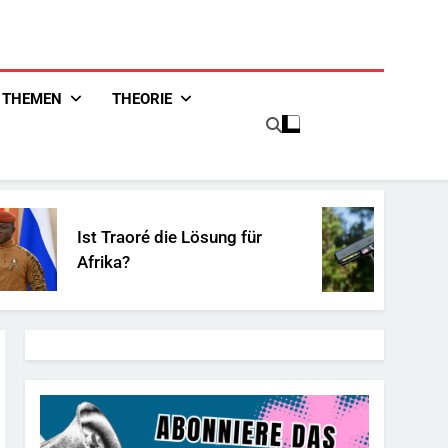
THEMEN
THEORIE
t Traoré die Lösung für
Unschuld
rika?