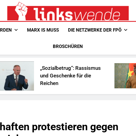
Linkswende Jetzt!
Zeitschrift Für Internationale Solidarität
ERDEN
MARX IS MUSS
DIE NETZWERKE DER FPÖ
BROSCHÜREN
„Sozialbetrug“: Rassismus
Is
und Geschenke für die
Af
Reichen
haften protestieren gegen