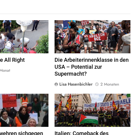
rlieren im öffentlichen Raum
Am 30. Juni 2018 versammelten sich etwa
e Freiheiten,
Quelle
© Armin
10.000 Menschen in der Innenstadt von
Kübelbeck
CC-BY-SA-3.0
Minneapolis und marschierten durch die
Straßen, um gegen die Trennung von
immigrierten Kindern von ihren Familien zu
protestieren. Die Demonstranten forderten
die Abschaffung der ICE (U.S. Immigration
e All Right
Die Arbeiterinnenklasse in den
and Customs Enforcement).
Quelle
©
USA – Potential zur
Fibonacci Blue,
CC-BY-2.0
 Monat
Supermacht?
Lisa Hasenbichler
2 Monaten
Italienische Hafenarbeiter blockieren Häfen
im Rahmen eines landesweiten Streiks aus
Solidarität mit Gaza © USB.it
 wehren sichgegen
Italien: Comeback des