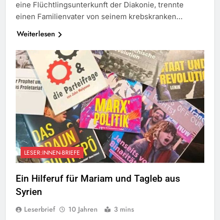
eine Flüchtlingsunterkunft der Diakonie, trennte
einen Familienvater von seinem krebskranken…
Weiterlesen
LESER:INNEN-BRIEFE
Ein Hilferuf für Mariam und Tagleb aus
Syrien
Leserbrief
10 Jahren
3 mins