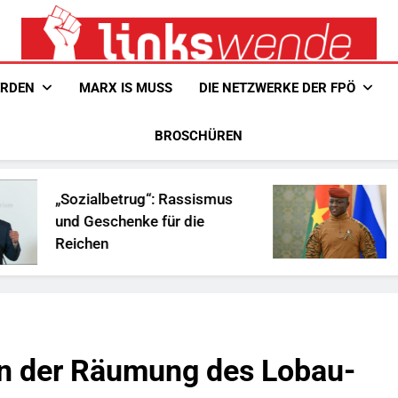
Linkswende Jetzt!
Zeitschrift Für Internationale Solidarität
ERDEN
MARX IS MUSS
DIE NETZWERKE DER FPÖ
BROSCHÜREN
trug“: Rassismus
Ist Traoré die Lö
enke für die
Afrika?
n der Räumung des Lobau-