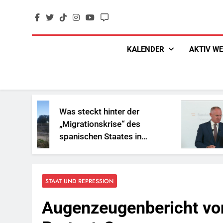
Skip
to
content
KALENDER
AKTIV W
s steckt hinter der
„Sozialbe
igrationskrise“ des
und Gesch
anischen Staates in
Reichen
rdafrika?
STAAT UND REPRESSION
Augenzeugenbericht vo