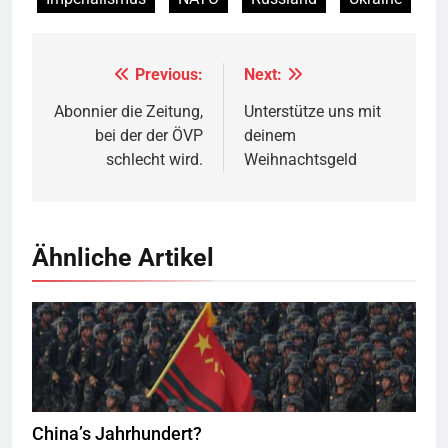
Previous:
Next:
Beitragsnavigation
Abonnier die Zeitung,
Unterstütze uns mit
bei der der ÖVP
deinem
schlecht wird.
Weihnachtsgeld
Ähnliche Artikel
Quelle
©
CC-BY-SA-4.0
China’s Jahrhundert?