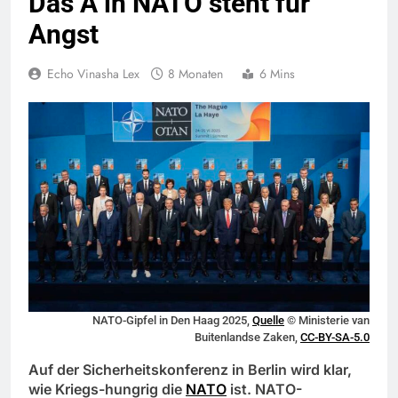
Das A in NATO steht für
Angst
Echo Vinasha Lex
8 Monaten
6 Mins
NATO-Gipfel in Den Haag 2025,
Quelle
© Ministerie van
Buitenlandse Zaken,
CC-BY-SA-5.0
Auf der Sicherheitskonferenz in Berlin wird klar,
wie Kriegs-hungrig die
NATO
ist. NATO-