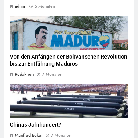
admin
5 Monaten
Quelle
© Wilfredor
CC-BY-SA-1.0
Von den Anfängen der Bolivarischen Revolution
bis zur Entführung Maduros
Redaktion
7 Monaten
Neue Waffen bei der Militärparade in Peking 2025,
Quelle
©
CC-BY-
SA-4.0
Chinas Jahrhundert?
Manfred Ecker
7 Monaten