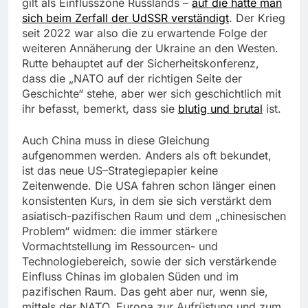
gilt als Einflusszone Russlands –
auf die hatte man
sich beim Zerfall der UdSSR verständigt
. Der Krieg
seit 2022 war also die zu erwartende Folge der
weiteren Annäherung der Ukraine an den Westen.
Rutte behauptet auf der Sicherheitskonferenz,
dass die „NATO auf der richtigen Seite der
Geschichte“ stehe, aber wer sich geschichtlich mit
ihr befasst, bemerkt, dass sie
blutig und brutal
ist.
Auch China muss in diese Gleichung
aufgenommen werden. Anders als oft bekundet,
ist das neue US–Strategiepapier keine
Zeitenwende. Die USA fahren schon länger einen
konsistenten Kurs, in dem sie sich verstärkt dem
asiatisch-pazifischen Raum und dem „chinesischen
Problem“ widmen: die immer stärkere
Vormachtstellung im Ressourcen- und
Technologiebereich, sowie der sich verstärkende
Einfluss Chinas im globalen Süden und im
pazifischen Raum. Das geht aber nur, wenn sie,
mittels der NATO, Europa zur Aufrüstung und zum