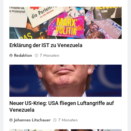
© linkswende.org,
CC-BY-SA-1.0
Erklärung der IST zu Venezuela
Redaktion
7 Monaten
Donald Trump © Gage Skidmore,
Quelle
©
CC-BY-SA-3.0
Neuer US-Krieg: USA fliegen Luftangriffe auf
Venezuela
Johannes Litschauer
7 Monaten