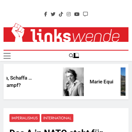
Skip
to
content
Linkswende Jetzt!
Zeitschrift Für Internationale Solidarität
Schaffa …
Marie Equi
mpf?
IMPERIALISMUS
INTERNATIONAL