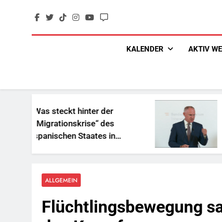
Skip
to
content
KALENDER
AKTIV W
teckt hinter der
„Sozialbetru
ationskrise“ des
und Geschenk
schen Staates in
Reichen
frika?
ALLGEMEIN
Flüchtlingsbewegung sa