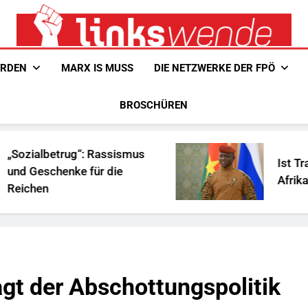
Linkswende Jetzt!
Zeitschrift Für Internationale Solidarität
ERDEN
MARX IS MUSS
DIE NETZWERKE DER FPÖ
BROSCHÜREN
g“: Rassismus
Ist Traoré die Lösun
e für die
Afrika?
gt der Abschottungspolitik