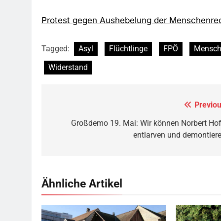
Tagged:
Asyl
Flüchtlinge
FPÖ
Mensch
Widerstand
Previou
Beitragsnavigation