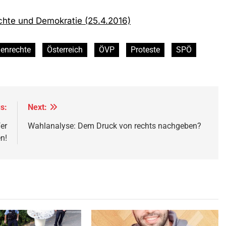
enrechte
Österreich
ÖVP
Proteste
SPÖ
s:
Next: