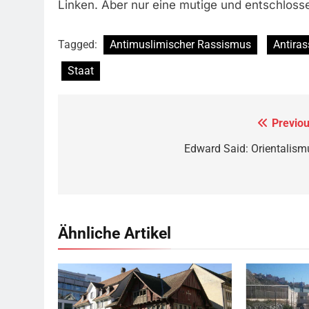
Linken. Aber nur eine mutige und entschloss
Tagged:
Antimuslimischer Rassismus
Antira
Staat
Previou
Beitragsnavigation
Edward Said: Orientalism
Ähnliche Artikel
Rotes Haus, Dornbirn,
Quelle
© Böhringer
Valla de la
Friedrich
CC BY-SA 2.5
Wikimedia
Marokko.
Qu
Commons