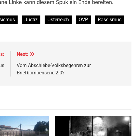
ene Linke kann diesem Spuk ein Ende bereiten.
ssismus
Justiz
Österreich
ÖVP
Rassismus
s:
Next:
us
Vom Abschiebe-Volksbegehren zur
Briefbombenserie 2.0?
 Frontera zwischen Ceuta und
George Floyd Aufstand © Chad Davis.jpg
elle
© Xemenendura, CA-
BY-
SA-3.0