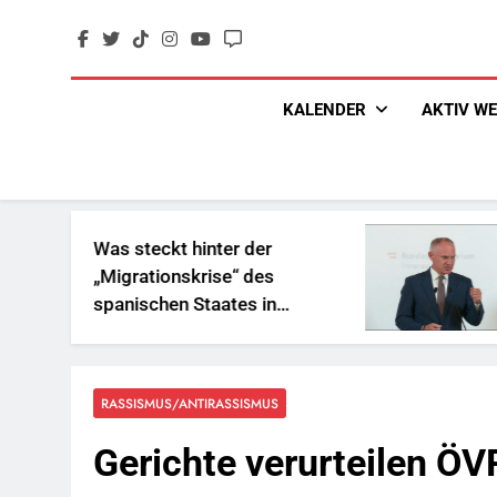
Skip
to
content
KALENDER
AKTIV W
eckt hinter der
„Sozialbetrug
tionskrise“ des
und Geschenke
chen Staates in
Reichen
rika?
RASSISMUS/ANTIRASSISMUS
Gerichte verurteilen Ö