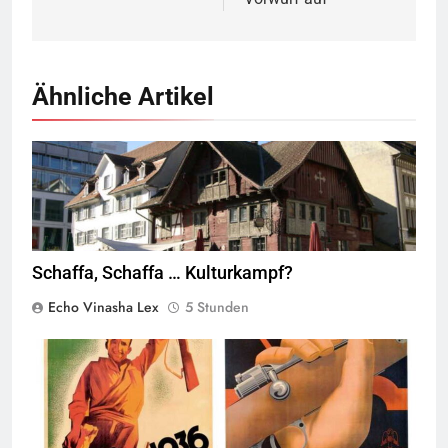
Ähnliche Artikel
Rotes Haus, Dornbirn;
CC BY-SA 2.5
Böhringer Friedrich @
Wikimedia Commons
Schaffa, Schaffa … Kulturkampf?
Echo Vinasha Lex
5 Stunden
© Wikimedia Commons
Quelle