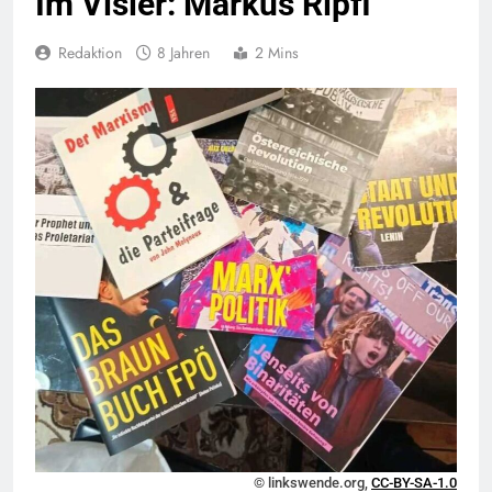
Im Visier: Markus Ripfl
Redaktion
8 Jahren
2 Mins
© linkswende.org,
CC-BY-SA-1.0