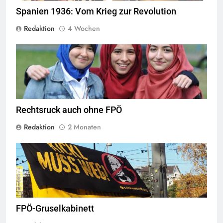
Spanien 1936: Vom Krieg zur Revolution
Redaktion
4 Wochen
Das Kopftuchverbot hat nur den Zweck Muslime zu stigmatisieren,
Quelle
©
CC-BY-2.0
Rechtsruck auch ohne FPÖ
Redaktion
2 Monaten
© linkswende.org,
CC-BY-SA-1.0
FPÖ-Gruselkabinett