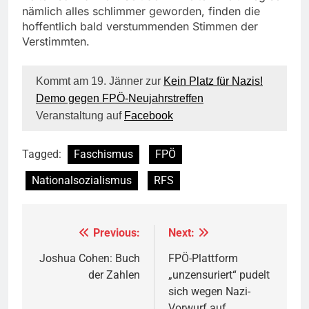
nämlich alles schlimmer geworden, finden die
hoffentlich bald verstummenden Stimmen der
Verstimmten.
Kommt am 19. Jänner zur
Kein Platz für Nazis!
Demo gegen FPÖ-Neujahrstreffen
Veranstaltung auf
Facebook
Tagged:
Faschismus
FPÖ
Nationalsozialismus
RFS
Previous:
Next:
Beitragsnavigation
Joshua Cohen: Buch
FPÖ-Plattform
der Zahlen
„unzensuriert“ pudelt
sich wegen Nazi-
Vorwurf auf