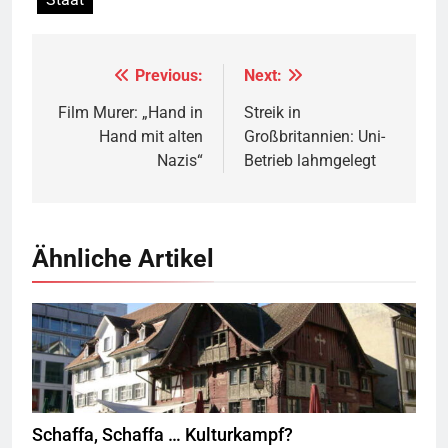
Previous:
Next:
Beitragsnavigation
Film Murer: „Hand in
Streik in
Hand mit alten
Großbritannien: Uni-
Nazis“
Betrieb lahmgelegt
Ähnliche Artikel
Rotes Haus, Dornbirn,
Quelle
© Böhringer Friedrich
CC BY-SA 2.5
Wikimedia Commons
Schaffa, Schaffa … Kulturkampf?