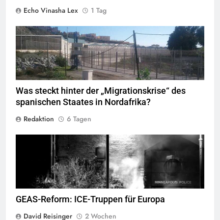
Echo Vinasha Lex
1 Tag
Valla de la Frontera zwischen Ceuta und Marokko.
Quelle
©
Xemenendura, CA-
BY-SA-3.0
Was steckt hinter der „Migrationskrise“ des
spanischen Staates in Nordafrika?
Redaktion
6 Tagen
George Floyd Aufstand © Chad Davis.jpg
GEAS-Reform: ICE-Truppen für Europa
David Reisinger
2 Wochen