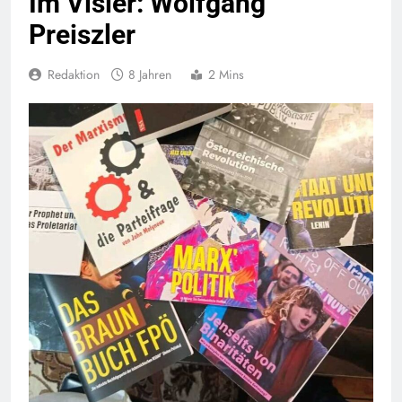
Im Visier: Wolfgang
Preiszler
Redaktion
8 Jahren
2 Mins