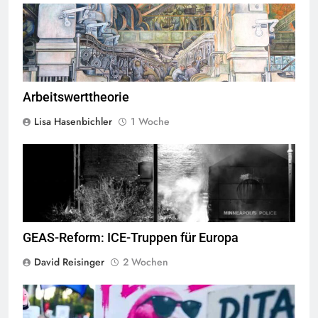
Das Gemälde des mexikanischen Kommunisten Diego Rivera
entstand als Teil einer Serie von 27 Freskos, erstellt zwischen 1932
und 1933, welche die Industrie der Ford Motor Compani in Detroit
zeigen.
Quelle
© flickr, cdshock
CC-BY-SA-2.0
Arbeitswerttheorie
Lisa Hasenbichler
1 Woche
George Floyd Aufstand © Chad Davis.jpg
GEAS-Reform: ICE-Truppen für Europa
David Reisinger
2 Wochen
Flamingo revolucioni © Daniel Olivenbaum