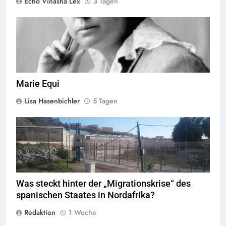
Echo Vinasha Lex
3 Tagen
Marie Equi,
Quelle
© Public Domain
Marie Equi
Lisa Hasenbichler
5 Tagen
Valla de la Frontera zwischen Ceuta und Marokko.
Quelle
©
Xemenendura, CA-
BY-SA-3.0
Was steckt hinter der „Migrationskrise“ des
spanischen Staates in Nordafrika?
Redaktion
1 Woche