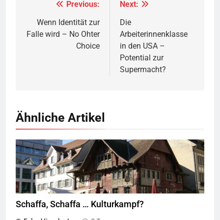
Previous:
Next:
Beitragsnavigation
Wenn Identität zur
Die
Falle wird – No Ohter
Arbeiterinnenklasse
Choice
in den USA –
Potential zur
Supermacht?
Ähnliche Artikel
Rotes Haus, Dornbirn,
Quelle
© Böhringer Friedrich
CC BY-SA 2.5
Wikimedia Commons
Schaffa, Schaffa … Kulturkampf?