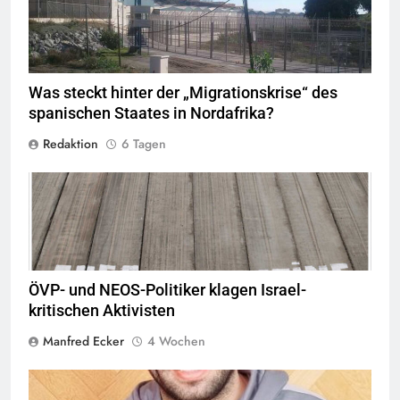
Xemenendura, CA-
BY-SA-3.0
Was steckt hinter der „Migrationskrise“ des
spanischen Staates in Nordafrika?
Redaktion
6 Tagen
Montecruz Foto flickr,
Quelle
©
CC BY-SA 2.0
ÖVP- und NEOS-Politiker klagen Israel-
kritischen Aktivisten
Manfred Ecker
4 Wochen
© Twitter Mustafa ayyash