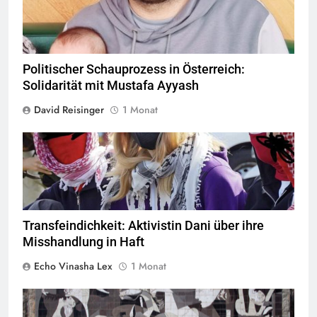
Politischer Schauprozess in Österreich:
Solidarität mit Mustafa Ayyash
David Reisinger
1 Monat
© privat alle Rechte vorbehalten
Transfeindichkeit: Aktivistin Dani über ihre
Misshandlung in Haft
Echo Vinasha Lex
1 Monat
Guerniaca Fliesen: Nachbildung in Guernica_Tony Hisgett,
Quelle
©
BY 2.0