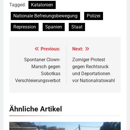
Tagged:
Katalonien
Nationale Befreiungsbewegung
Polizei
Repression
Spanien
Staat
Previous:
Next:
Beitragsnavigation
Spontaner Clown-
Zorniger Protest
Marsch gegen
gegen Rechtsruck
Sobotkas
und Deportationen
Verschleierungsverbot
vor Nationalratswahl
Ähnliche Artikel
Valla de la Frontera zwischen Ceuta und Marokko.
Quelle
©