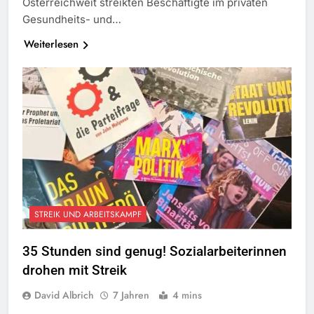
Österreichweit streikten Beschäftigte im privaten
Gesundheits- und…
Weiterlesen
STREIK UND ARBEITSKAMPF
35 Stunden sind genug! Sozialarbeiterinnen
drohen mit Streik
David Albrich
7 Jahren
4 mins