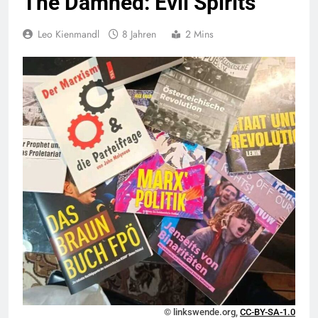
The Damned: Evil Spirits
Leo Kienmandl
8 Jahren
2 Mins
© linkswende.org,
CC-BY-SA-1.0