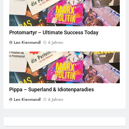
Protomartyr – Ultimate Success Today
Leo Kienmandl
6 Jahren
© linkswende.org,
CC-BY-SA-1.0
Pippa – Superland & Idiotenparadies
Leo Kienmandl
6 Jahren