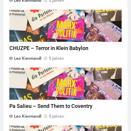
Leo Kienmandl
5 Jahren
© linkswende.org,
CC-BY-SA-1.0
CHUZPE – Terror in Klein Babylon
Leo Kienmandl
5 Jahren
© linkswende.org,
CC-BY-SA-1.0
Pa Salieu – Send Them to Coventry
Leo Kienmandl
5 Jahren
© linkswende.org,
CC-BY-SA-1.0