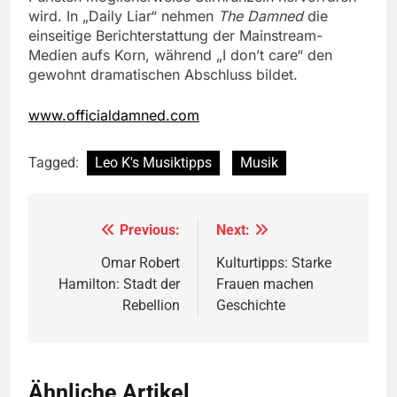
wird. In „Daily Liar“ nehmen
The Damned
die
einseitige Berichterstattung der Mainstream-
Medien aufs Korn, während „I don’t care“ den
gewohnt dramatischen Abschluss bildet.
www.officialdamned.com
Tagged:
Leo K's Musiktipps
Musik
Previous:
Next:
Beitragsnavigation
Omar Robert
Kulturtipps: Starke
Hamilton: Stadt der
Frauen machen
Rebellion
Geschichte
Ähnliche Artikel