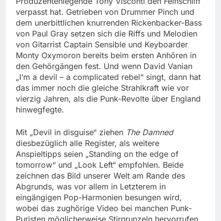
Produzentenlegende Tony Visconti den Feinschliff
verpasst hat. Getrieben von Drummer Pinch und
dem unerbittlichen knurrenden Rickenbacker-Bass
von Paul Gray setzen sich die Riffs und Melodien
von Gitarrist Captain Sensible und Keyboarder
Monty Oxymoron bereits beim ersten Anhören in
den Gehörgängen fest. Und wenn David Vanian
„I’m a devil – a complicated rebel“ singt, dann hat
das immer noch die gleiche Strahlkraft wie vor
vierzig Jahren, als die Punk-Revolte über England
hinwegfegte.
Mit „Devil in disguise“ ziehen
The Damned
diesbezüglich alle Register, als weitere
Anspieltipps seien „Standing on the edge of
tomorrow“ und „Look Left“ empfohlen. Beide
zeichnen das Bild unserer Welt am Rande des
Abgrunds, was vor allem in Letzterem in
eingängigen Pop-Harmonien besungen wird,
wobei das zughörige Video bei manchen Punk-
Puristen möglicherweise Stirnrunzeln hervorrufen