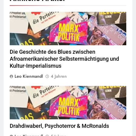
© linkswende.org,
CC-BY-SA-1.0
Die Geschichte des Blues zwischen
Afroamerikanischer Selbstermächtigung und
Kultur-Imperialismus
Leo Kienmandl
4 Jahren
© linkswende.org,
CC-BY-SA-1.0
Drahdiwaberl, Psychoterror & McRonalds