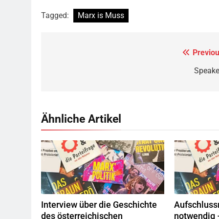
Tagged:
Marx is Muss
Previou
Beitragsnavigation
Speake
Ähnliche Artikel
© linkswende.org,
CC-BY-SA-1.0
© l
Interview über die Geschichte
Aufschluss
des österreichischen
notwendig 