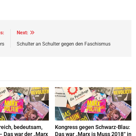
s:
Next:
rs
Schulter an Schulter gegen den Faschismus
inkswende.org,
CC-BY-SA-1.0
© linkswende.org,
CC-BY-SA-1.0
reich, bedeutsam,
Kongress gegen Schwarz-Blau:
– Das war der „Marx
Das war „Marx is Muss 2018“ in