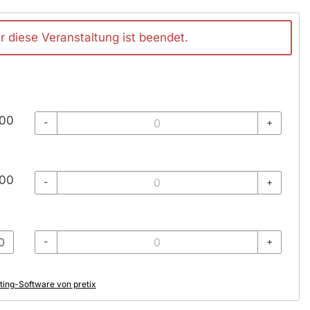
 diese Veranstaltung ist beendet.
00
-
+
00
-
+
-
+
ting-Software von pretix