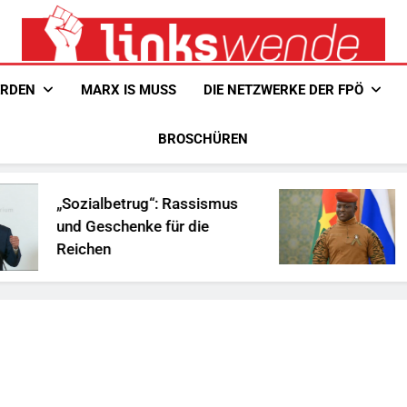
Linkswende Jetzt!
Zeitschrift Für Internationale Solidarität
ERDEN
MARX IS MUSS
DIE NETZWERKE DER FPÖ
BROSCHÜREN
„Sozialbetrug“: Rassismus
Ist Trao
und Geschenke für die
Afrika?
Reichen