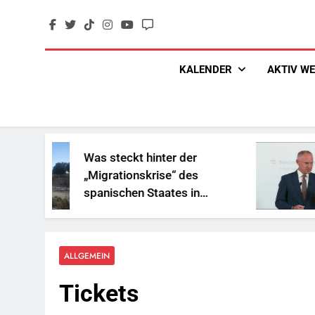
Skip
to
content
KALENDER
AKTIV W
Was steckt hinter der
„Migrationskrise“ des
spanischen Staates in
Nordafrika?
ALLGEMEIN
Tickets