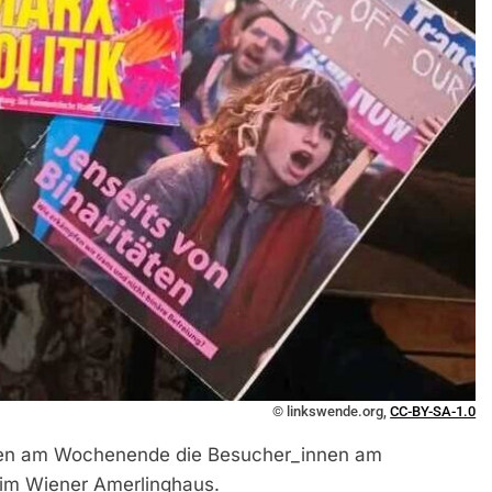
© linkswende.org,
CC-BY-SA-1.0
erten am Wochenende die Besucher_innen am
“ im Wiener Amerlinghaus.