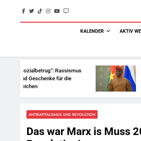
Skip
to
content
KALENDER
AKTIV W
rug“: Rassismus
Ist Traoré die Lös
nke für die
Afrika?
ANTIKAPITALISMUS UND REVOLUTION
Das war Marx is Muss 2