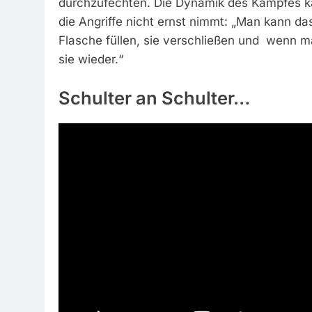
durchzufechten. Die Dynamik des Kampfes 
die Angriffe nicht ernst nimmt: „Man kann d
Flasche füllen, sie verschließen und wenn m
sie wieder.“
Schulter an Schulter…