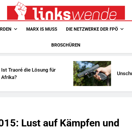
Linkswende Jetzt!
Zeitschrift Für Internationale Solidarität
ERDEN
MARX IS MUSS
DIE NETZWERKE DER FPÖ
BROSCHÜREN
ung für
Unschuldiges Österreich
015: Lust auf Kämpfen und