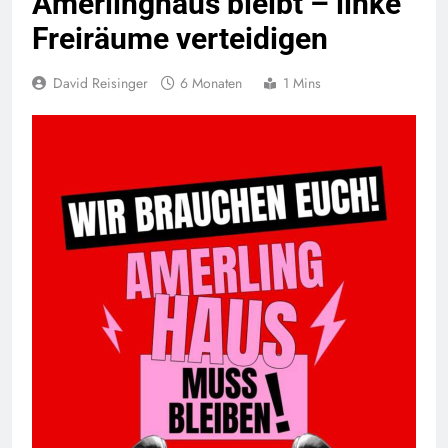
Amerlinghaus bleibt – linke
Freiräume verteidigen
David Reisinger
6 Monaten
1 Mins