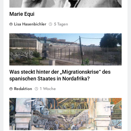
Marie Equi
Lisa Hasenbichler
5 Tagen
Valla de la Frontera zwischen Ceuta und Marokko.
Quelle
©
Xemenendura, CA-
BY-SA-3.0
Was steckt hinter der „Migrationskrise“ des
spanischen Staates in Nordafrika?
Redaktion
1 Woche
Das Gemälde des mexikanischen Kommunisten Diego Rivera
entstand als Teil einer Serie von 27 Freskos, erstellt zwischen 1932
und 1933, welche die Industrie der Ford Motor Compani in Detroit
zeigen.
Quelle
© flickr, cdshock
CC-BY-SA-2.0