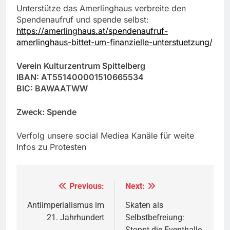
Unterstütze das Amerlinghaus verbreite den
Spendenaufruf und spende selbst:
https://amerlinghaus.at/spendenaufruf-
amerlinghaus-bittet-um-finanzielle-unterstuetzung/
Verein Kulturzentrum Spittelberg
IBAN: AT551400001510665534
BIC: BAWAATWW
Zweck: Spende
Verfolg unsere social Mediea Kanäle für weite
Infos zu Protesten
Previous:
Next:
Beitragsnavigation
Antiimperialismus im
Skaten als
21. Jahrhundert
Selbstbefreiung:
Stoppt die Eventhalle