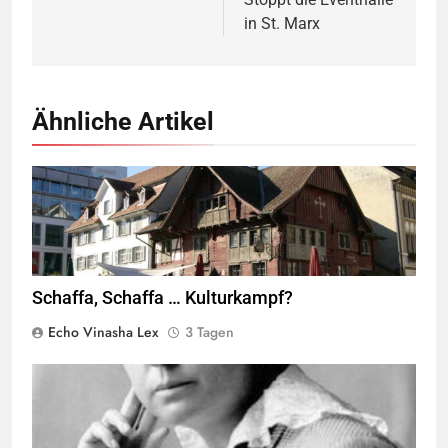
in St. Marx
Ähnliche Artikel
Rotes Haus, Dornbirn,
Quelle
© Böhringer Friedrich
CC BY-SA 2.5
Wikimedia Commons
Schaffa, Schaffa … Kulturkampf?
Echo Vinasha Lex
3 Tagen
Marie Equi,
Quelle
© Public Domain