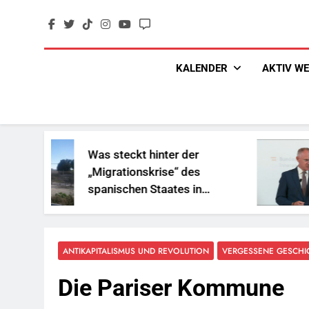
Skip
to
content
KALENDER
AKTIV W
as steckt hinter der
„Sozialb
Migrationskrise“ des
und Gesc
panischen Staates in
Reichen
ordafrika?
ANTIKAPITALISMUS UND REVOLUTION
VERGESSENE GESCHI
Die Pariser Kommune