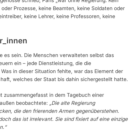
itgenosse schrieb, Paris „war ohne Regierung. Kein
er oder Prozesse, keine Beamten, keine Soldaten oder
eintreiber, keine Lehrer, keine Professoren, keine
er_innen
te es sein. Die Menschen verwalteten selbst das
ern ein – jede Dienstleistung, die die
Was in dieser Situation fehlte, war das Element der
haft, welches der Staat bis dahin sichergestellt hatte.
gut zusammengefasst in dem Tagebuch einer
n außen beobachtete:
„Die alte Regierung
ecken, die den frierenden Armen gegenüberstehen.
ch das ist irrelevant. Sie sind fixiert auf eine einzige
n.“