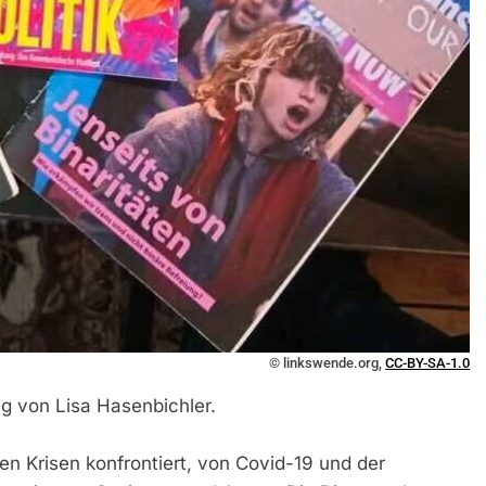
© linkswende.org,
CC-BY-SA-1.0
ng von Lisa Hasenbichler.
ren Krisen konfrontiert, von Covid-19 und der