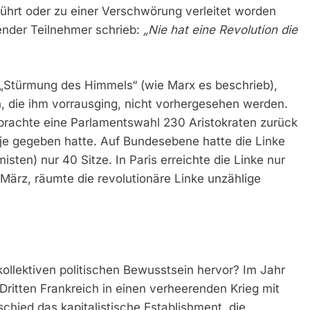
führt oder zu einer Verschwörung verleitet worden
ender Teilnehmer schrieb:
„Nie hat eine Revolution die
 „Stürmung des Himmels“ (wie Marx es beschrieb),
on, die ihm vorrausging, nicht vorhergesehen werden.
 brachte eine Parlamentswahl 230 Aristokraten zurück
 je gegeben hatte. Auf Bundesebene hatte die Linke
isten) nur 40 Sitze. In Paris erreichte die Linke nur
ärz, räumte die revolutionäre Linke unzählige
llektiven politischen Bewusstsein hervor? Im Jahr
ritten Frankreich in einen verheerenden Krieg mit
chied das kapitalistische Establishment, die