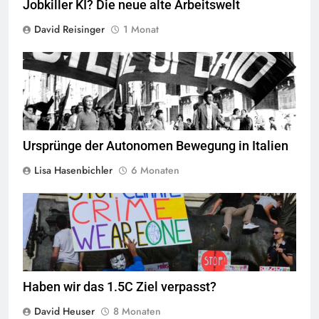
Jobkiller KI? Die neue alte Arbeitswelt
David Reisinger
1 Monat
Demonstration von Potereoperaio,
Quelle
© Public Domain
Ursprünge der Autonomen Bewegung in Italien
Lisa Hasenbichler
6 Monaten
Quelle
©
CC-BY-SA-2.0
Haben wir das 1.5C Ziel verpasst?
David Heuser
8 Monaten