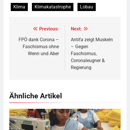
Klima
Klimakatastrophe
Lobau
Previous:
Next:
Beitragsnavigation
FPÖ dank Corona –
Antifa zeigt Muskeln
Faschismus ohne
– Gegen
Wenn und Aber
Faschismus,
Coronaleugner &
Regierung
Ähnliche Artikel
Näherinnen in Sweatshop © marissaorton (flickr)
BY-SA 2.0