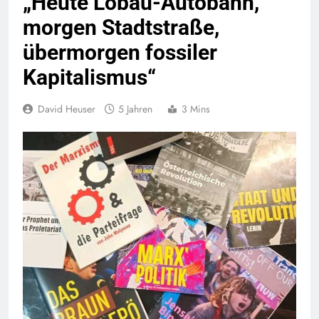
„Heute Lobau-Autobahn,
morgen Stadtstraße,
übermorgen fossiler
Kapitalismus“
David Heuser
5 Jahren
3 Mins