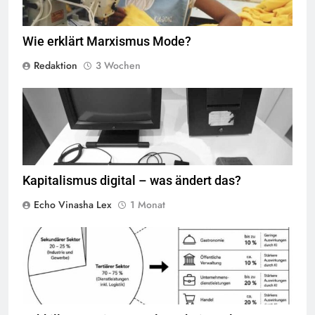
Wie erklärt Marxismus Mode?
Redaktion
3 Wochen
Der NeXTcube diente 1990 am CERN als erster Webserver der Welt
und wurde von Tim Berners-Lee zur Entwicklung des World Wide
Web genutzt. Das Warnschild „This machine is a server. DO NOT
POWER IT DOWN!!“ sollte verhindern, dass der einzige Webserver
versehentlich ausgeschaltet wird. Heute ist der Originalrechner im
Science Museum in London ausgestellt,
Quelle
©
BY-SA-4.0
Kapitalismus digital – was ändert das?
Echo Vinasha Lex
1 Monat
© Chat GPT