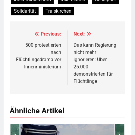
Solidarität
Traiskirchen
Previous:
Next:
Beitragsnavigation
500 protestierten
Das kann Regierung
nach
nicht mehr
Flüchtlingsdrama vor
ignorieren: Über
Innenministerium
25.000
demonstrierten für
Flüchtlinge
Ähnliche Artikel