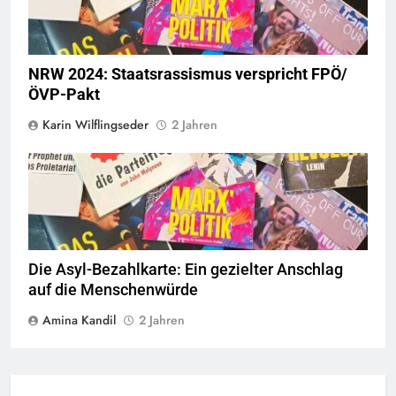
NRW 2024: Staatsrassismus verspricht FPÖ/
ÖVP-Pakt
Karin Wilflingseder
2 Jahren
© linkswende.org,
CC-BY-SA-1.0
Die Asyl-Bezahlkarte: Ein gezielter Anschlag
auf die Menschenwürde
Amina Kandil
2 Jahren