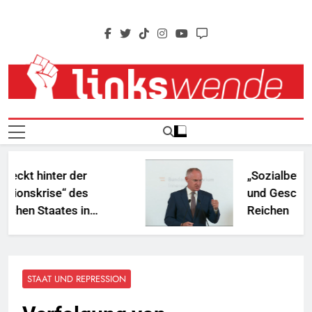
Skip
to
content
Linkswende Jetzt!
Zeitschrift Für Internationale Solidarität
t hinter der
„Sozialbetrug“: 
nskrise“ des
und Geschenke fü
n Staates in
Reichen
a?
STAAT UND REPRESSION