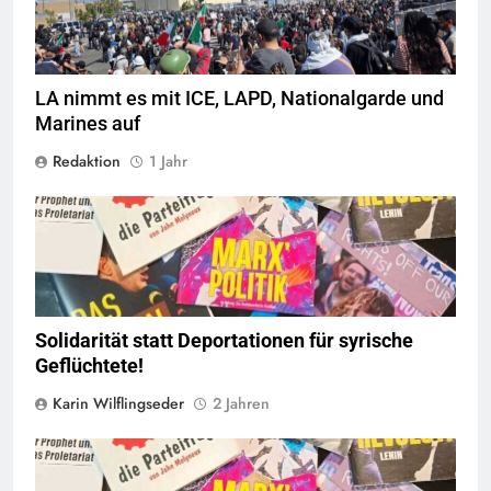
LA nimmt es mit ICE, LAPD, Nationalgarde und
Marines auf
Redaktion
1 Jahr
© linkswende.org,
CC-BY-SA-1.0
Solidarität statt Deportationen für syrische
Geflüchtete!
Karin Wilflingseder
2 Jahren
© linkswende.org,
CC-BY-SA-1.0