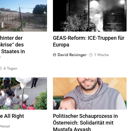
 Frontera zwischen Ceuta und
George Floyd Aufstand © Chad Davis.jpg
elle
© Xemenendura, CA-
BY-
SA-3.0
hinter der
GEAS-Reform: ICE-Truppen für
krise“ des
Europa
 Staates in
David Reisinger
1 Woche
?
6 Tagen
rlieren im öffentlichen Raum
© Twitter Mustafa ayyash
e Freiheiten,
Quelle
© Armin
Kübelbeck
CC-BY-SA-3.0
e All Right
Politischer Schauprozess in
Österreich: Solidarität mit
 Monat
Mustafa Ayyash