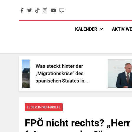
Skip
to
content
KALENDER
AKTIV W
Was steckt hinter der
„Migrationskrise“ des
spanischen Staates in
Nordafrika?
LESER:INNEN-BRIEFE
FPÖ nicht rechts? „Herr 