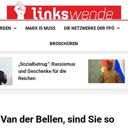
Linkswende Jetzt!
Zeitschrift Für Internationale Solidarität
ERDEN
MARX IS MUSS
DIE NETZWERKE DER FPÖ
BROSCHÜREN
„Sozialbetrug“: Rassismus
Ist Tr
und Geschenke für die
Afrika
Reichen
Van der Bellen, sind Sie so