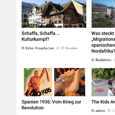
Rotes Haus, Dornbirn,
Quelle
© Böhringer
Valla de la
Friedrich
CC BY-SA 2.5
Wikimedia
Marokko.
Qu
Commons
Schaffa, Schaffa …
Was steckt 
Kulturkampf?
„Migrations
spanischen
Echo Vinasha Lex
17 Stunden
Nordafrika
Redaktion
© Wikimedia Commons
Quelle
Jugendliche ve
zunehmend ihr
Spanien 1936: Vom Krieg zur
The Kids Ar
Revolution
admin
1