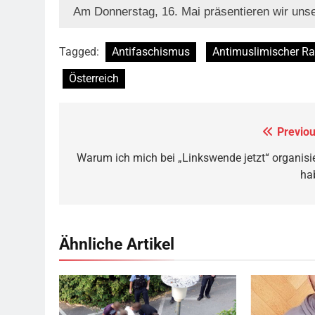
Am Donnerstag, 16. Mai präsentieren wir uns
Tagged:
Antifaschismus
Antimuslimischer R
Österreich
Previou
Beitragsnavigation
Warum ich mich bei „Linkswende jetzt“ organisie
ha
Ähnliche Artikel
Jugendliche verlieren im öffentlichen Raum
zunehmend ihre Freiheiten,
Quelle
© Armin
Kübelbeck
CC-BY-SA-3.0