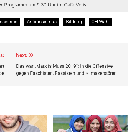
er Programm um 9.30 Uhr im Café Votiv.
assismus
Antirassismus
Bildung
ÖH-Wahl
s:
Next:
rt
Das war „Marx is Muss 2019“: In die Offensive
be
gegen Faschisten, Rassisten und Klimazerstörer!
© Twitter Mustafa ayyash
Das Kopftuchverbot hat nur den Zweck
Muslime zu stigmatisieren,
Quelle
©
CC-BY-
2.0