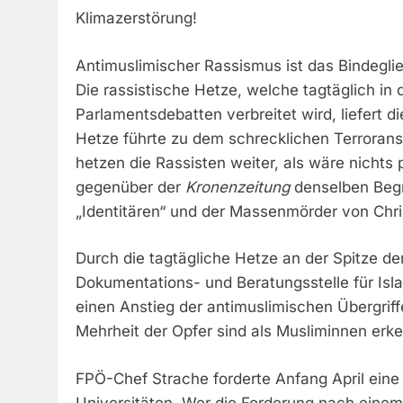
Klimazerstörung!
Antimuslimischer Rassismus ist das Bindegli
Die rassistische Hetze, welche tagtäglich in
Parlamentsdebatten verbreitet wird, liefert d
Hetze führte zu dem schrecklichen Terroran
hetzen die Rassisten weiter, als wäre nichts
gegenüber der
Kronenzeitung
denselben Begr
„Identitären“ und der Massenmörder von Chr
Durch die tagtägliche Hetze an der Spitze der
Dokumentations- und Beratungsstelle für Isl
einen Anstieg der antimuslimischen Übergrif
Mehrheit der Opfer sind als Musliminnen erk
FPÖ-Chef Strache forderte Anfang April eine
Universitäten. Wer die Forderung nach einem 