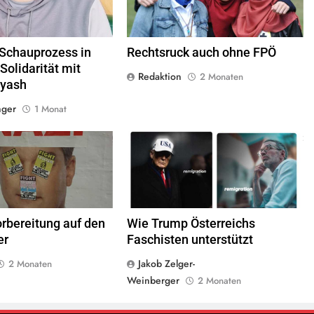
 Schauprozess in
Rechtsruck auch ohne FPÖ
 Solidarität mit
Redaktion
2 Monaten
yyash
nger
1 Monat
inkswende.org,
CC-BY-SA-1.0
screenshot © Kontrast
orbereitung auf den
Wie Trump Österreichs
er
Faschisten unterstützt
Jakob Zelger-
2 Monaten
Weinberger
2 Monaten