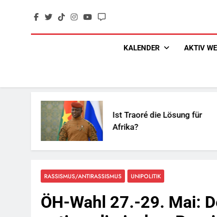
Skip
to
content
KALENDER
AKTIV W
Ist Traoré die Lösung für
Afrika?
RASSISMUS/ANTIRASSISMUS
UNIPOLITIK
ÖH-Wahl 27.-29. Mai: 