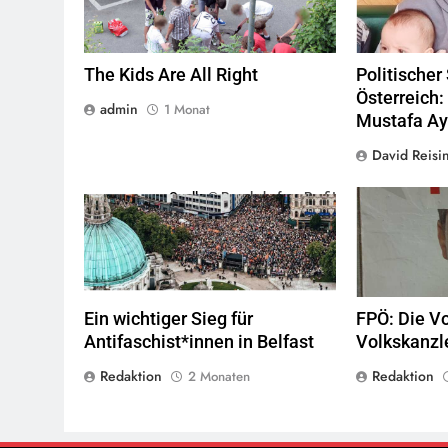
The Kids Are All Right
Politischer
Österreich:
admin
1 Monat
Mustafa A
David Reisi
Quelle
© People before Profit
© l
Ein wichtiger Sieg für
FPÖ: Die V
Antifaschist*innen in Belfast
Volkskanzl
Redaktion
Redaktion
2 Monaten