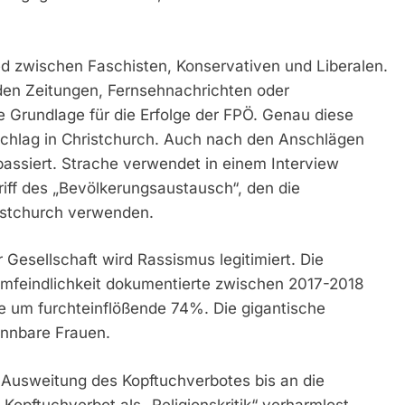
ed zwischen Faschisten, Konservativen und Liberalen.
 den Zeitungen, Fernsehnachrichten oder
ie Grundlage für die Erfolge der FPÖ. Genau diese
schlag in Christchurch. Auch nach den Anschlägen
 passiert. Strache verwendet in einem Interview
iff des „Bevölkerungsaustausch“, den die
istchurch verwenden.
 Gesellschaft wird Rassismus legitimiert. Die
amfeindlichkeit dokumentierte zwischen 2017-2018
fe um furchteinflößende 74%. Die gigantische
ennbare Frauen.
 Ausweitung des Kopftuchverbotes bis an die
Kopftuchverbot als „Religionskritik“ verharmlost,