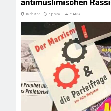
antimuslimischen Rass
Redaktion
7 Jahren
2 Mins