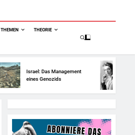
THEMEN
THEORIE
rael: Das Management
Marie Equi
nes Genozids