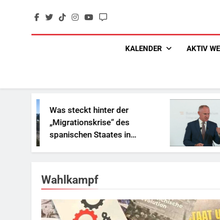
Skip
to
content
KALENDER
AKTIV W
Was steckt hinter der
„Sozia
„Migrationskrise“ des
und Ge
spanischen Staates in
Reich
Nordafrika?
Wahlkampf