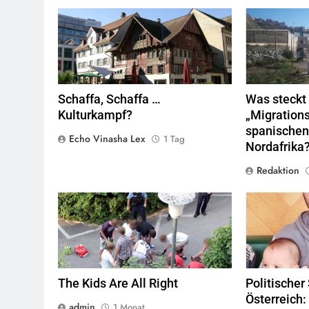
Rotes Haus, Dornbirn,
Quelle
© Böhringer
Valla de la
Friedrich
CC BY-SA 2.5
Wikimedia
Marokko.
Qu
Commons
Schaffa, Schaffa …
Was steckt 
Kulturkampf?
„Migrations
spanischen
Echo Vinasha Lex
1 Tag
Nordafrika
Redaktion
Jugendliche verlieren im öffentlichen Raum
zunehmend ihre Freiheiten,
Quelle
© Armin
Kübelbeck
CC-BY-SA-3.0
The Kids Are All Right
Politischer
Österreich:
admin
1 Monat