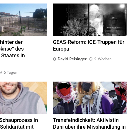
 Frontera zwischen Ceuta und
George Floyd Aufstand © Chad Davis.jpg
elle
© Xemenendura, CA-
BY-
SA-3.0
hinter der
GEAS-Reform: ICE-Truppen für
krise“ des
Europa
 Staates in
David Reisinger
2 Wochen
?
6 Tagen
© Twitter Mustafa ayyash
© privat alle Rechte vorbehalten
 Schauprozess in
Transfeindichkeit: Aktivistin
 Solidarität mit
Dani über ihre Misshandlung in