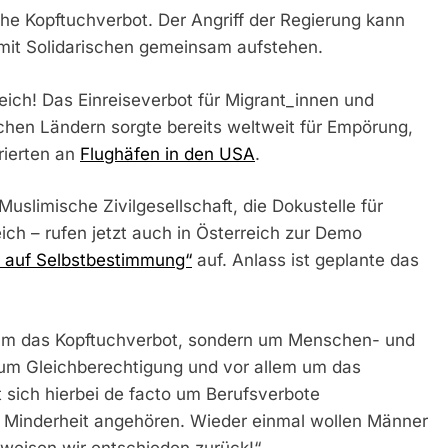
he Kopftuchverbot. Der Angriff der Regierung kann
 mit Solidarischen gemeinsam aufstehen.
ich! Das Einreiseverbot für Migrant_innen und
chen Ländern sorgte bereits weltweit für Empörung,
rierten an
Flughäfen in den USA
.
slimische Zivilgesellschaft, die Dokustelle für
ch – rufen jetzt auch in Österreich zur Demo
t auf Selbstbestimmung“
auf. Anlass ist geplante das
r um das Kopftuchverbot, sondern um Menschen- und
 um Gleichberechtigung und vor allem um das
 sich hierbei de facto um Berufsverbote
sen Minderheit angehören. Wieder einmal wollen Männer
weisen wir entschieden zurück!“