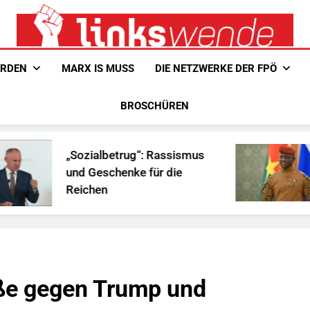
Linkswende Jetzt!
Zeitschrift Für Internationale Solidarität
ERDEN
MARX IS MUSS
DIE NETZWERKE DER FPÖ
BROSCHÜREN
ozialbetrug“: Rassismus
Ist Traoré
d Geschenke für die
Afrika?
ichen
aße gegen Trump und