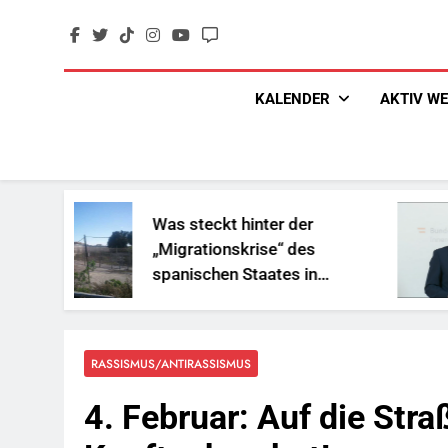
Skip
to
content
KALENDER
AKTIV W
Was steckt hinter der
„S
„Migrationskrise“ des
un
spanischen Staates in
Re
Nordafrika?
RASSISMUS/ANTIRASSISMUS
4. Februar: Auf die Str