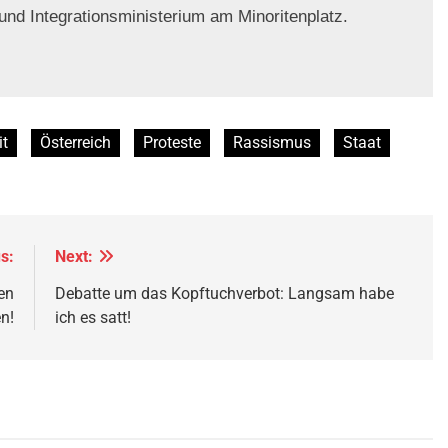
und Integrationsministerium am Minoritenplatz.
it
Österreich
Proteste
Rassismus
Staat
s:
Next:
en
Debatte um das Kopftuchverbot: Langsam habe
n!
ich es satt!