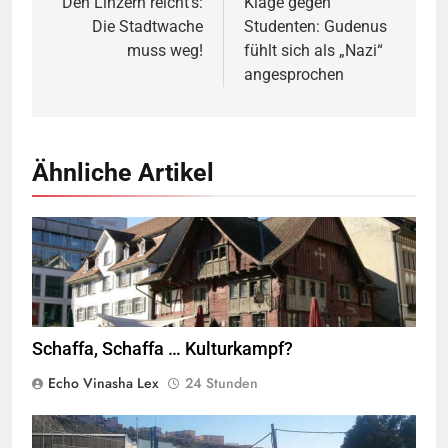
Den Linzern reicht’s:
Klage gegen
Die Stadtwache
Studenten: Gudenus
muss weg!
fühlt sich als „Nazi“
angesprochen
Ähnliche Artikel
Rotes Haus, Dornbirn,
Quelle
© Böhringer Friedrich
CC BY-SA 2.5
Wikimedia Commons
Schaffa, Schaffa … Kulturkampf?
Echo Vinasha Lex
24 Stunden
Valla de la Frontera zwischen Ceuta und Marokko.
Quelle
©
Xemenendura, CA-
BY-SA-3.0