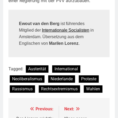
einer Regierung mit der PVV aufzubauen.
Ewout van den Berg
ist führendes
Mitglied der
Internationale Socialisten
in
Amsterdam. Übersetzung aus dem
Englischen von
Marilen Lorenz
.
Tagged:
Austerität
International
Neoliberalismus
Niederlande
Proteste
Rassismus
Rechtsextremismus
Wahlen
Previous:
Next:
Beitragsnavigation