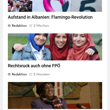
Aufstand in Albanien: Flamingo-Revolution
Redaktion
2 Wochen
Das Kopftuchverbot hat nur den Zweck Muslime zu stigmatisieren,
Quelle
©
CC-BY-2.0
Rechtsruck auch ohne FPÖ
Redaktion
2 Monaten
By "FanSmiles" on YouTube, ©
CC-BY 3.0