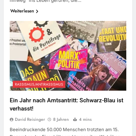
hinweg“ ins Leben gerufen, die…
Weiterlesen
RASSISMUS/ANTIRASSISMUS
Ein Jahr nach Amtsantritt: Schwarz-Blau ist
verhasst!
David Reisinger
8 Jahren
4 mins
Beeindruckende 50.000 Menschen trotzten am 15.