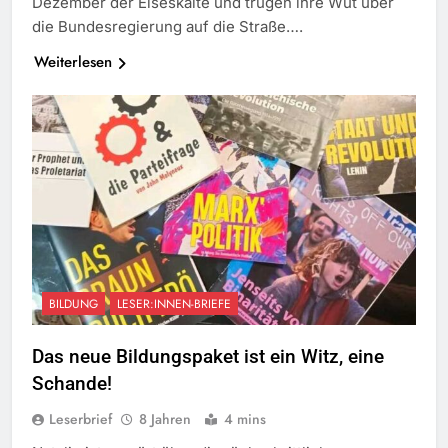
Dezember der Eiseskälte und trugen ihre Wut über
die Bundesregierung auf die Straße….
Weiterlesen
BILDUNG
LESER:INNEN-BRIEFE
Das neue Bildungspaket ist ein Witz, eine
Schande!
Leserbrief
8 Jahren
4 mins