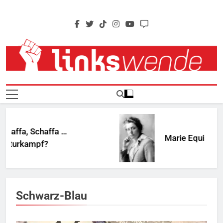
Skip
to
content
Linkswende Jetzt!
Zeitschrift Für Internationale Solidarität
a, Schaffa …
Marie Equi
kampf?
Schwarz-Blau